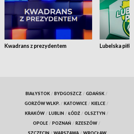
Kwadrans z prezydentem
Lubelska piłk
BIAŁYSTOK
/
BYDGOSZCZ
/
GDAŃSK
/
GORZÓW WLKP.
/
KATOWICE
/
KIELCE
/
KRAKÓW
/
LUBLIN
/
ŁÓDŹ
/
OLSZTYN
/
OPOLE
/
POZNAŃ
/
RZESZÓW
/
SZCZECIN
/
WARSZAWA
/
WROCŁAW