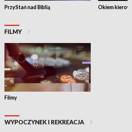
PrzyStań nad Biblią
Okiem kierow
FILMY
Filmy
WYPOCZYNEK I REKREACJA