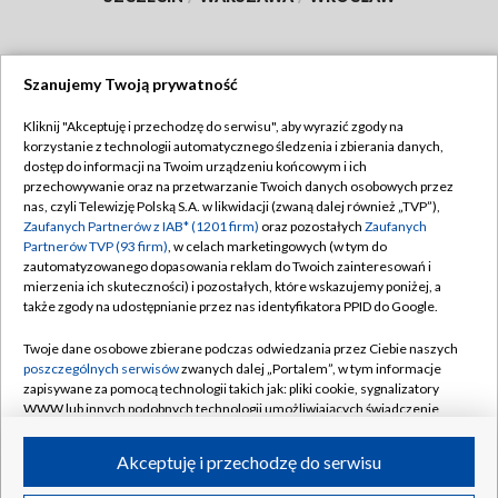
Szanujemy Twoją prywatność
Dołącz do nas:
Kliknij "Akceptuję i przechodzę do serwisu", aby wyrazić zgody na
korzystanie z technologii automatycznego śledzenia i zbierania danych,
TVP
dostęp do informacji na Twoim urządzeniu końcowym i ich
Abonament TVP
przechowywanie oraz na przetwarzanie Twoich danych osobowych przez
Regulamin TVP
nas, czyli Telewizję Polską S.A. w likwidacji (zwaną dalej również „TVP”),
Emisja w TVP
Polityka prywatności
Zaufanych Partnerów z IAB* (1201 firm)
oraz pozostałych
Zaufanych
Partnerów TVP (93 firm)
, w celach marketingowych (w tym do
Centrum informacji TVP
Moje zgody
zautomatyzowanego dopasowania reklam do Twoich zainteresowań i
mierzenia ich skuteczności) i pozostałych, które wskazujemy poniżej, a
Naziemna Telewizja Cyfrowa
Pomoc
także zgody na udostępnianie przez nas identyfikatora PPID do Google.
Sklep TVP
Biuro reklamy
Twoje dane osobowe zbierane podczas odwiedzania przez Ciebie naszych
Rada Programowa
Kontakt
poszczególnych serwisów
zwanych dalej „Portalem”, w tym informacje
zapisywane za pomocą technologii takich jak: pliki cookie, sygnalizatory
System NOS
WWW lub innych podobnych technologii umożliwiających świadczenie
dopasowanych i bezpiecznych usług, personalizację treści oraz reklam,
Informacje o nadawcy
Kanały
udostępnianie funkcji mediów społecznościowych oraz analizowanie
Akceptuję i przechodzę do serwisu
ruchu w Internecie.
Program dla prasy
©2026 Telewizja Polska S.A. w likwidacji