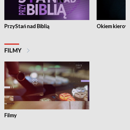
PrzyStań nad Biblią
Okiem kierow
FILMY
Filmy