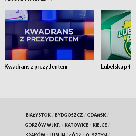
Kwadrans z prezydentem
Lubelska piłk
BIAŁYSTOK
/
BYDGOSZCZ
/
GDAŃSK
/
GORZÓW WLKP.
/
KATOWICE
/
KIELCE
/
KRAKÓW
/
LUBLIN
/
ŁÓDŹ
/
OLSZTYN
/