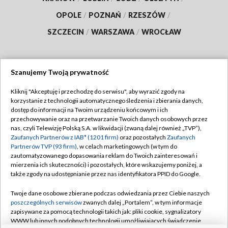
OPOLE
/
POZNAŃ
/
RZESZÓW
/
SZCZECIN
/
WARSZAWA
/
WROCŁAW
Szanujemy Twoją prywatność
Dołącz do nas:
Kliknij "Akceptuję i przechodzę do serwisu", aby wyrazić zgody na
korzystanie z technologii automatycznego śledzenia i zbierania danych,
TVP
dostęp do informacji na Twoim urządzeniu końcowym i ich
Abonament TVP
przechowywanie oraz na przetwarzanie Twoich danych osobowych przez
Regulamin TVP
nas, czyli Telewizję Polską S.A. w likwidacji (zwaną dalej również „TVP”),
Emisja w TVP
Polityka prywatności
Zaufanych Partnerów z IAB* (1201 firm)
oraz pozostałych
Zaufanych
Partnerów TVP (93 firm)
, w celach marketingowych (w tym do
Centrum informacji TVP
Moje zgody
zautomatyzowanego dopasowania reklam do Twoich zainteresowań i
mierzenia ich skuteczności) i pozostałych, które wskazujemy poniżej, a
Naziemna Telewizja Cyfrowa
Pomoc
także zgody na udostępnianie przez nas identyfikatora PPID do Google.
Sklep TVP
Biuro reklamy
Twoje dane osobowe zbierane podczas odwiedzania przez Ciebie naszych
Rada Programowa
Kontakt
poszczególnych serwisów
zwanych dalej „Portalem”, w tym informacje
zapisywane za pomocą technologii takich jak: pliki cookie, sygnalizatory
System NOS
WWW lub innych podobnych technologii umożliwiających świadczenie