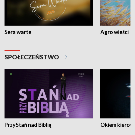
Sera warte
Agro wieści
SPOŁECZEŃSTWO
PrzyStań nad Biblią
Okiem kierow