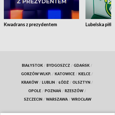
Kwadrans z prezydentem
Lubelska piłk
BIAŁYSTOK
/
BYDGOSZCZ
/
GDAŃSK
/
GORZÓW WLKP.
/
KATOWICE
/
KIELCE
/
KRAKÓW
/
LUBLIN
/
ŁÓDŹ
/
OLSZTYN
/
OPOLE
/
POZNAŃ
/
RZESZÓW
/
SZCZECIN
/
WARSZAWA
/
WROCŁAW