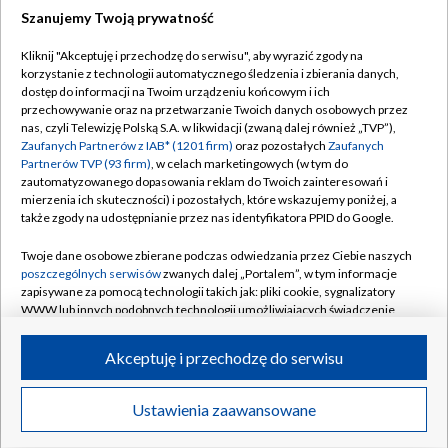
Szanujemy Twoją prywatność
Dołącz do nas:
Kliknij "Akceptuję i przechodzę do serwisu", aby wyrazić zgody na
korzystanie z technologii automatycznego śledzenia i zbierania danych,
TVP
dostęp do informacji na Twoim urządzeniu końcowym i ich
Abonament TVP
przechowywanie oraz na przetwarzanie Twoich danych osobowych przez
Regulamin TVP
nas, czyli Telewizję Polską S.A. w likwidacji (zwaną dalej również „TVP”),
Emisja w TVP
Polityka prywatności
Zaufanych Partnerów z IAB* (1201 firm)
oraz pozostałych
Zaufanych
Partnerów TVP (93 firm)
, w celach marketingowych (w tym do
Centrum informacji TVP
Moje zgody
zautomatyzowanego dopasowania reklam do Twoich zainteresowań i
mierzenia ich skuteczności) i pozostałych, które wskazujemy poniżej, a
Naziemna Telewizja Cyfrowa
Pomoc
także zgody na udostępnianie przez nas identyfikatora PPID do Google.
Sklep TVP
Biuro reklamy
Twoje dane osobowe zbierane podczas odwiedzania przez Ciebie naszych
Rada Programowa
Kontakt
poszczególnych serwisów
zwanych dalej „Portalem”, w tym informacje
zapisywane za pomocą technologii takich jak: pliki cookie, sygnalizatory
System NOS
WWW lub innych podobnych technologii umożliwiających świadczenie
dopasowanych i bezpiecznych usług, personalizację treści oraz reklam,
Informacje o nadawcy
Kanały
udostępnianie funkcji mediów społecznościowych oraz analizowanie
Akceptuję i przechodzę do serwisu
ruchu w Internecie.
Program dla prasy
©2026 Telewizja Polska S.A. w likwidacji
Biuro Reklamy
Twoje dane osobowe zbierane podczas odwiedzania przez Ciebie
Ustawienia zaawansowane
poszczególnych serwisów
na Portalu, takie jak adresy IP, identyfikatory
Ogłoszenie przetargowe
Twoich urządzeń końcowych i identyfikatory plików cookie, informacje o