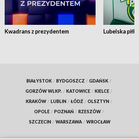
Kwadrans z prezydentem
Lubelska piłk
BIAŁYSTOK
/
BYDGOSZCZ
/
GDAŃSK
/
GORZÓW WLKP.
/
KATOWICE
/
KIELCE
/
KRAKÓW
/
LUBLIN
/
ŁÓDŹ
/
OLSZTYN
/
OPOLE
/
POZNAŃ
/
RZESZÓW
/
SZCZECIN
/
WARSZAWA
/
WROCŁAW