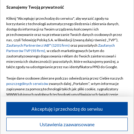
Szanujemy Twoją prywatność
Dołącz do nas:
Kliknij "Akceptuję i przechodzę do serwisu", aby wyrazić zgody na
korzystanie z technologii automatycznego śledzenia i zbierania danych,
TVP
dostęp do informacji na Twoim urządzeniu końcowym i ich
Abonament TVP
przechowywanie oraz na przetwarzanie Twoich danych osobowych przez
Regulamin TVP
nas, czyli Telewizję Polską S.A. w likwidacji (zwaną dalej również „TVP”),
Emisja w TVP
Polityka prywatności
Zaufanych Partnerów z IAB* (1201 firm)
oraz pozostałych
Zaufanych
Partnerów TVP (93 firm)
, w celach marketingowych (w tym do
Centrum informacji TVP
Moje zgody
zautomatyzowanego dopasowania reklam do Twoich zainteresowań i
mierzenia ich skuteczności) i pozostałych, które wskazujemy poniżej, a
Naziemna Telewizja Cyfrowa
Pomoc
także zgody na udostępnianie przez nas identyfikatora PPID do Google.
Sklep TVP
Biuro reklamy
Twoje dane osobowe zbierane podczas odwiedzania przez Ciebie naszych
Rada Programowa
Kontakt
poszczególnych serwisów
zwanych dalej „Portalem”, w tym informacje
zapisywane za pomocą technologii takich jak: pliki cookie, sygnalizatory
System NOS
WWW lub innych podobnych technologii umożliwiających świadczenie
dopasowanych i bezpiecznych usług, personalizację treści oraz reklam,
Informacje o nadawcy
Kanały
udostępnianie funkcji mediów społecznościowych oraz analizowanie
Akceptuję i przechodzę do serwisu
ruchu w Internecie.
Program dla prasy
©2026 Telewizja Polska S.A. w likwidacji
Biuro Reklamy
Twoje dane osobowe zbierane podczas odwiedzania przez Ciebie
Ustawienia zaawansowane
poszczególnych serwisów
na Portalu, takie jak adresy IP, identyfikatory
Ogłoszenie przetargowe
Twoich urządzeń końcowych i identyfikatory plików cookie, informacje o