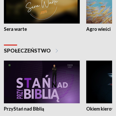
Sera warte
Agro wieści
SPOŁECZEŃSTWO
PrzyStań nad Biblią
Okiem kierow