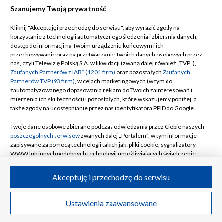
Szanujemy Twoją prywatność
Dołącz do nas:
Kliknij "Akceptuję i przechodzę do serwisu", aby wyrazić zgody na
korzystanie z technologii automatycznego śledzenia i zbierania danych,
TVP
dostęp do informacji na Twoim urządzeniu końcowym i ich
Abonament TVP
przechowywanie oraz na przetwarzanie Twoich danych osobowych przez
Regulamin TVP
nas, czyli Telewizję Polską S.A. w likwidacji (zwaną dalej również „TVP”),
Emisja w TVP
Polityka prywatności
Zaufanych Partnerów z IAB* (1201 firm)
oraz pozostałych
Zaufanych
Partnerów TVP (93 firm)
, w celach marketingowych (w tym do
Centrum informacji TVP
Moje zgody
zautomatyzowanego dopasowania reklam do Twoich zainteresowań i
mierzenia ich skuteczności) i pozostałych, które wskazujemy poniżej, a
Naziemna Telewizja Cyfrowa
Pomoc
także zgody na udostępnianie przez nas identyfikatora PPID do Google.
Sklep TVP
Biuro reklamy
Twoje dane osobowe zbierane podczas odwiedzania przez Ciebie naszych
Rada Programowa
Kontakt
poszczególnych serwisów
zwanych dalej „Portalem”, w tym informacje
zapisywane za pomocą technologii takich jak: pliki cookie, sygnalizatory
System NOS
WWW lub innych podobnych technologii umożliwiających świadczenie
dopasowanych i bezpiecznych usług, personalizację treści oraz reklam,
Informacje o nadawcy
Kanały
udostępnianie funkcji mediów społecznościowych oraz analizowanie
Akceptuję i przechodzę do serwisu
ruchu w Internecie.
Program dla prasy
©2026 Telewizja Polska S.A. w likwidacji
Biuro Reklamy
Twoje dane osobowe zbierane podczas odwiedzania przez Ciebie
Ustawienia zaawansowane
poszczególnych serwisów
na Portalu, takie jak adresy IP, identyfikatory
Ogłoszenie przetargowe
Twoich urządzeń końcowych i identyfikatory plików cookie, informacje o