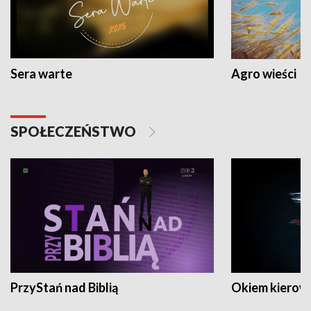
Sera warte
Agro wieści
SPOŁECZEŃSTWO
PrzyStań nad Biblią
Okiem kierow