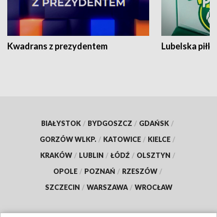
Kwadrans z prezydentem
Lubelska piłk
BIAŁYSTOK
/
BYDGOSZCZ
/
GDAŃSK
/
GORZÓW WLKP.
/
KATOWICE
/
KIELCE
/
KRAKÓW
/
LUBLIN
/
ŁÓDŹ
/
OLSZTYN
/
OPOLE
/
POZNAŃ
/
RZESZÓW
/
SZCZECIN
/
WARSZAWA
/
WROCŁAW