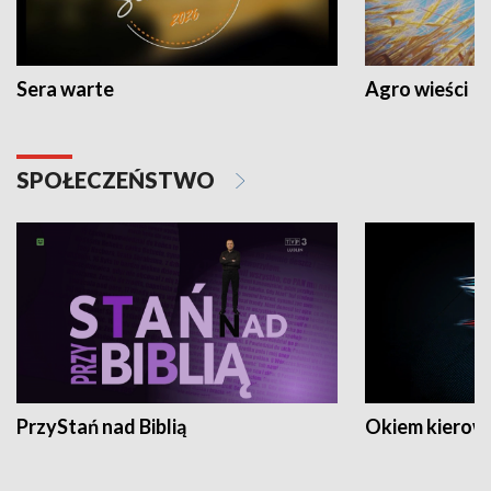
Sera warte
Agro wieści
SPOŁECZEŃSTWO
PrzyStań nad Biblią
Okiem kierow