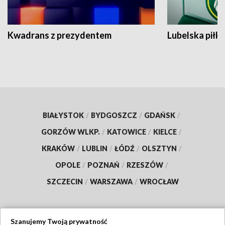
Kwadrans z prezydentem
Lubelska piłk
BIAŁYSTOK
/
BYDGOSZCZ
/
GDAŃSK
/
GORZÓW WLKP.
/
KATOWICE
/
KIELCE
/
KRAKÓW
/
LUBLIN
/
ŁÓDŹ
/
OLSZTYN
/
OPOLE
/
POZNAŃ
/
RZESZÓW
/
SZCZECIN
/
WARSZAWA
/
WROCŁAW
Szanujemy Twoją prywatność