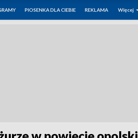
GRAMY
PIOSENKA DLA CIEBIE
REKLAMA
Więcej
yżurze w powiecie opolsk