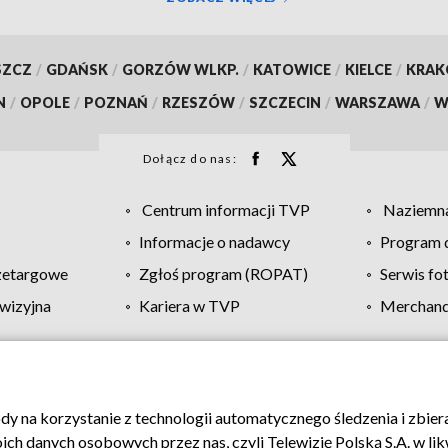
SZCZ
/
GDAŃSK
/
GORZÓW WLKP.
/
KATOWICE
/
KIELCE
/
KRA
N
/
OPOLE
/
POZNAŃ
/
RZESZÓW
/
SZCZECIN
/
WARSZAWA
/
W
Dołącz do nas:
Centrum informacji TVP
Naziemna
Informacje o nadawcy
Program d
zetargowe
Zgłoś program (ROPAT)
Serwis fo
wizyjna
Kariera w TVP
Merchandi
Polityka prywatności
Moje zgody
Pomoc
Biuro re
ody na korzystanie z technologii automatycznego śledzenia i zbie
 danych osobowych przez nas, czyli Telewizję Polską S.A. w likw