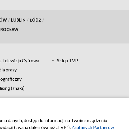
KÓW
/
LUBLIN
/
ŁÓDŹ
/
ROCŁAW
 Telewizja Cyfrowa
Sklep TVP
la prasy
tograficzny
sing (znaki)
klamy
Kontakt
rania danych, dostęp do informacji na Twoim urządzeniu
idacji (zwaną dalej również „TVP”),
Zaufanych Partnerów