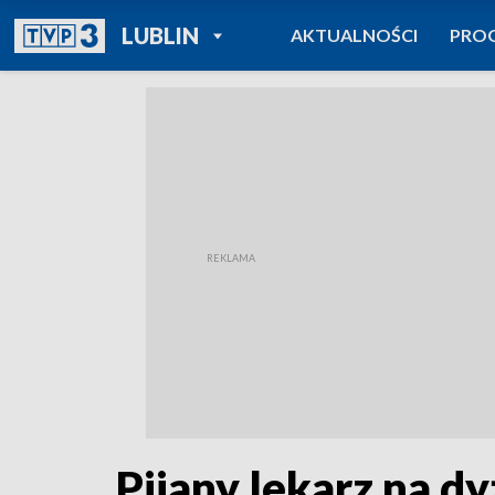
POWRÓT DO
LUBLIN
AKTUALNOŚCI
PRO
TVP REGIONY
Pijany lekarz na d