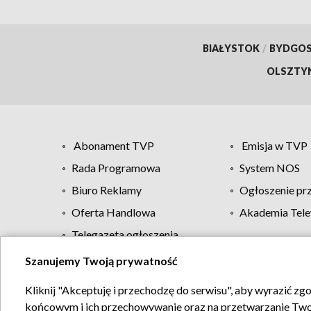
BIAŁYSTOK
/
BYDGO
OLSZTY
Abonament TVP
Emisja w TVP
Rada Programowa
System NOS
Biuro Reklamy
Ogłoszenie pr
Oferta Handlowa
Akademia Tele
Telegazeta ogłoszenia
Szanujemy Twoją prywatność
Regulamin TVP
Kliknij "Akceptuję i przechodzę do serwisu", aby wyrazić zg
końcowym i ich przechowywanie oraz na przetwarzanie Twoich