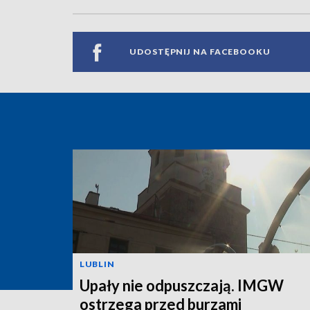
UDOSTĘPNIJ NA FACEBOOKU
LUBLIN
Upały nie odpuszczają. IMGW
ostrzega przed burzami