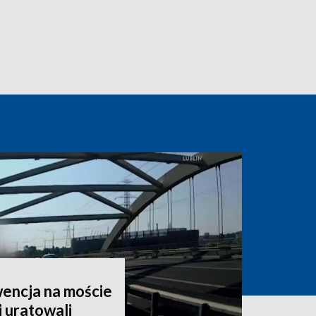
encja na moście
i uratowali