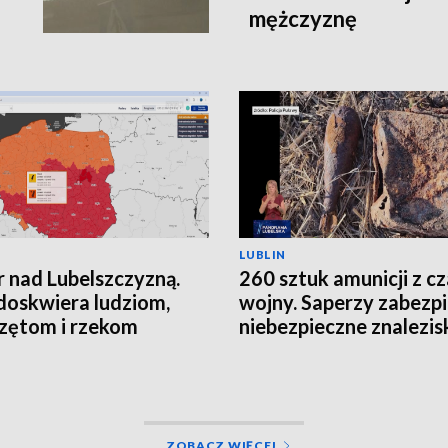
mężczyznę
LUBLIN
 nad Lubelszczyzną.
260 sztuk amunicji z c
doskwiera ludziom,
wojny. Saperzy zabezpi
zętom i rzekom
niebezpieczne znalezis
ZOBACZ WIĘCEJ