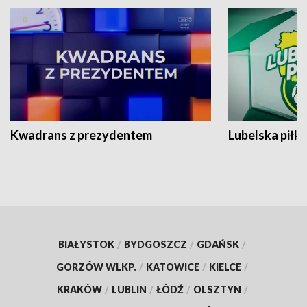
Kwadrans z prezydentem
Lubelska piłk
BIAŁYSTOK
/
BYDGOSZCZ
/
GDAŃSK
/
GORZÓW WLKP.
/
KATOWICE
/
KIELCE
/
KRAKÓW
/
LUBLIN
/
ŁÓDŹ
/
OLSZTYN
/