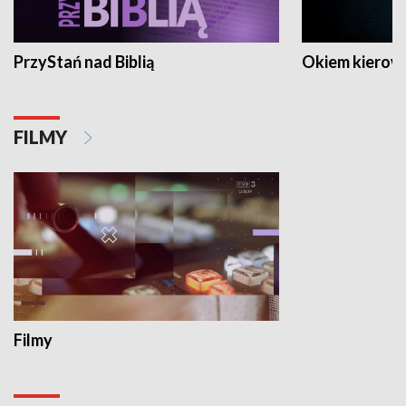
PrzyStań nad Biblią
Okiem kierow
FILMY
Filmy