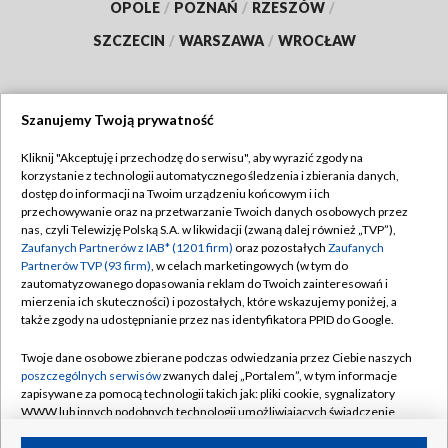
OPOLE
/
POZNAŃ
/
RZESZÓW
/
SZCZECIN
/
WARSZAWA
/
WROCŁAW
Szanujemy Twoją prywatność
Dołącz do nas:
Kliknij "Akceptuję i przechodzę do serwisu", aby wyrazić zgody na
korzystanie z technologii automatycznego śledzenia i zbierania danych,
TVP
dostęp do informacji na Twoim urządzeniu końcowym i ich
Abonament TVP
przechowywanie oraz na przetwarzanie Twoich danych osobowych przez
Regulamin TVP
nas, czyli Telewizję Polską S.A. w likwidacji (zwaną dalej również „TVP”),
Emisja w TVP
Polityka prywatności
Zaufanych Partnerów z IAB* (1201 firm)
oraz pozostałych
Zaufanych
Partnerów TVP (93 firm)
, w celach marketingowych (w tym do
Centrum informacji TVP
Moje zgody
zautomatyzowanego dopasowania reklam do Twoich zainteresowań i
mierzenia ich skuteczności) i pozostałych, które wskazujemy poniżej, a
Naziemna Telewizja Cyfrowa
Pomoc
także zgody na udostępnianie przez nas identyfikatora PPID do Google.
Sklep TVP
Biuro reklamy
Twoje dane osobowe zbierane podczas odwiedzania przez Ciebie naszych
Rada Programowa
Kontakt
poszczególnych serwisów
zwanych dalej „Portalem”, w tym informacje
zapisywane za pomocą technologii takich jak: pliki cookie, sygnalizatory
System NOS
WWW lub innych podobnych technologii umożliwiających świadczenie
dopasowanych i bezpiecznych usług, personalizację treści oraz reklam,
Informacje o nadawcy
Kanały
udostępnianie funkcji mediów społecznościowych oraz analizowanie