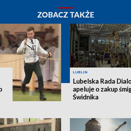
ZOBACZ TAKŻE
LUBLIN
Lubelska Rada Dial
o
apeluje o zakup śm
Świdnika