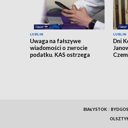
LUBLIN
LUBLIN
Uwaga na fałszywe
Dni K
wiadomości o zwrocie
Janow
podatku. KAS ostrzega
Czemp
przed oszustwem
of Po
BIAŁYSTOK
/
BYDGO
OLSZTY