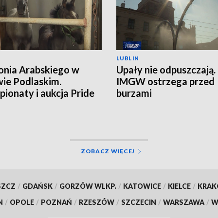
LUBLIN
onia Arabskiego w
Upały nie odpuszczają.
ie Podlaskim.
IMGW ostrzega przed
ionaty i aukcja Pride
burzami
land
ZOBACZ WIĘCEJ
SZCZ
/
GDAŃSK
/
GORZÓW WLKP.
/
KATOWICE
/
KIELCE
/
KRA
N
/
OPOLE
/
POZNAŃ
/
RZESZÓW
/
SZCZECIN
/
WARSZAWA
/
W