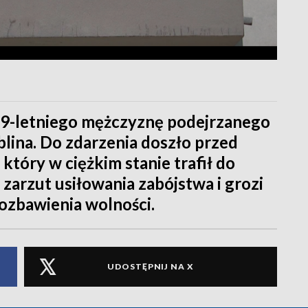
 19-letniego mężczyznę podejrzanego
lina. Do zdarzenia doszło przed
óry w ciężkim stanie trafił do
 zarzut usiłowania zabójstwa i grozi
ozbawienia wolności.
UDOSTĘPNIJ NA X