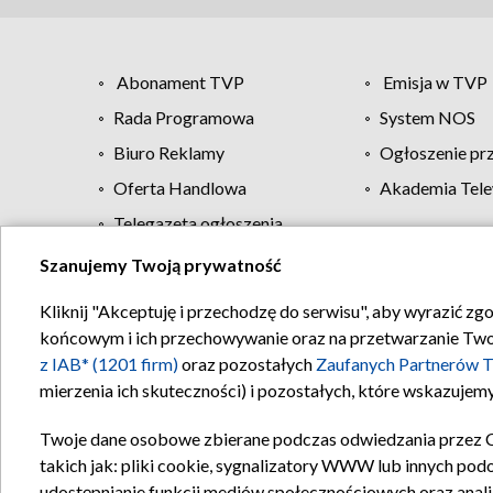
Abonament TVP
Emisja w TVP
Rada Programowa
System NOS
Biuro Reklamy
Ogłoszenie pr
Oferta Handlowa
Akademia Tele
Telegazeta ogłoszenia
Szanujemy Twoją prywatność
Regulamin TVP
Kliknij "Akceptuję i przechodzę do serwisu", aby wyrazić zg
końcowym i ich przechowywanie oraz na przetwarzanie Twoich
z IAB* (1201 firm)
oraz pozostałych
Zaufanych Partnerów T
mierzenia ich skuteczności) i pozostałych, które wskazujemy
Twoje dane osobowe zbierane podczas odwiedzania przez 
takich jak: pliki cookie, sygnalizatory WWW lub innych pod
udostępnianie funkcji mediów społecznościowych oraz anali