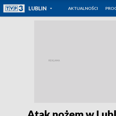
POWRÓT DO
LUBLIN
AKTUALNOŚCI
PRO
TVP REGIONY
Atak nożem w Lubli