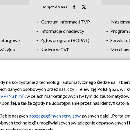
Dołącz do nas:
Centrum informacji TVP
Naziemna
Informacje o nadawcy
Program d
zetargowe
Zgłoś program (ROPAT)
Serwis fo
wizyjna
Kariera w TVP
Merchandi
Polityka prywatności
Moje zgody
Pomoc
Biuro re
ody na korzystanie z technologii automatycznego śledzenia i zbie
 danych osobowych przez nas, czyli Telewizję Polską S.A. w likw
VP (93 firm)
, w celach marketingowych (w tym do zautomatyzow
 poniżej, a także zgody na udostępnianie przez nas identyfikator
Ciebie naszych
poszczególnych serwisów
zwanych dalej „Portalem
obnych technologii umożliwiających świadczenie dopasowanych i be
zowanie ruchu w Internecie.