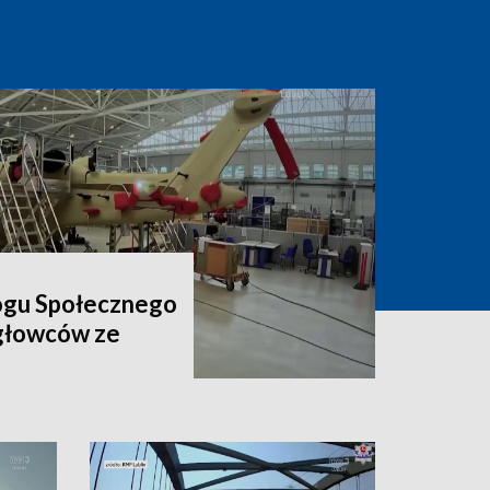
ogu Społecznego
igłowców ze