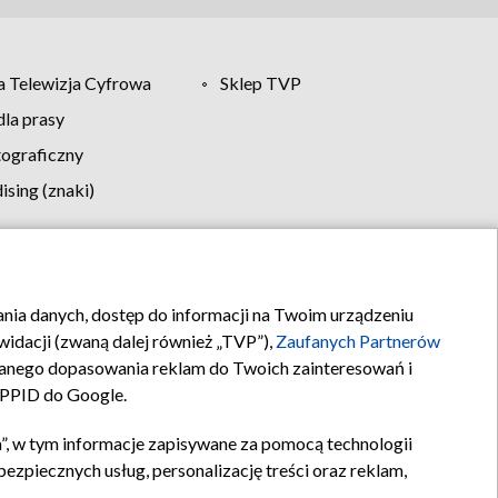
 Telewizja Cyfrowa
Sklep TVP
la prasy
tograficzny
sing (znaki)
klamy
Kontakt
rania danych, dostęp do informacji na Twoim urządzeniu
idacji (zwaną dalej również „TVP”),
Zaufanych Partnerów
anego dopasowania reklam do Twoich zainteresowań i
a PPID do Google.
”, w tym informacje zapisywane za pomocą technologii
zpiecznych usług, personalizację treści oraz reklam,