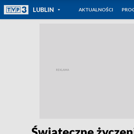
POWRÓT DO
LUBLIN
AKTUALNOŚCI
PRO
TVP REGIONY
Świąteczne życzeni