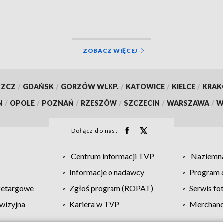
ZOBACZ WIĘCEJ
SZCZ
/
GDAŃSK
/
GORZÓW WLKP.
/
KATOWICE
/
KIELCE
/
KRA
N
/
OPOLE
/
POZNAŃ
/
RZESZÓW
/
SZCZECIN
/
WARSZAWA
/
W
Dołącz do nas:
Centrum informacji TVP
Naziemna
Informacje o nadawcy
Program d
zetargowe
Zgłoś program (ROPAT)
Serwis fo
wizyjna
Kariera w TVP
Merchandi