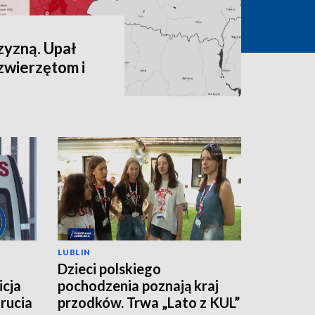
zyzną. Upał
zwierzętom i
LUBLIN
Dzieci polskiego
icja
pochodzenia poznają kraj
rucia
przodków. Trwa „Lato z KUL”