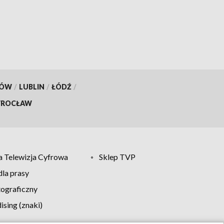
KÓW
/
LUBLIN
/
ŁÓDŹ
/
ROCŁAW
 Telewizja Cyfrowa
Sklep TVP
la prasy
tograficzny
sing (znaki)