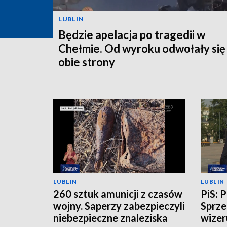
LUBLIN
Będzie apelacja po tragedii w
Chełmie. Od wyroku odwołały się
obie strony
LUBLIN
LUBLIN
260 sztuk amunicji z czasów
PiS: 
wojny. Saperzy zabezpieczyli
Sprze
niebezpieczne znaleziska
wizer