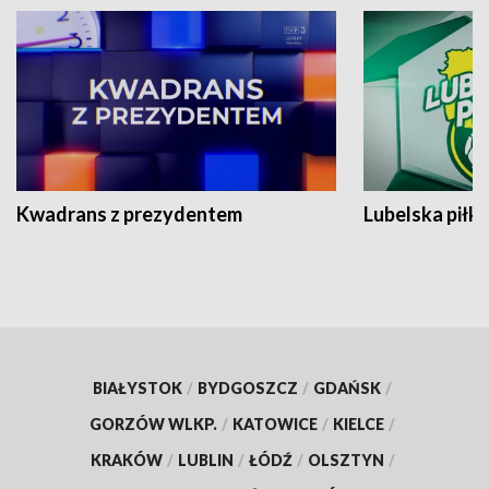
Kwadrans z prezydentem
Lubelska piłk
BIAŁYSTOK
/
BYDGOSZCZ
/
GDAŃSK
/
GORZÓW WLKP.
/
KATOWICE
/
KIELCE
/
KRAKÓW
/
LUBLIN
/
ŁÓDŹ
/
OLSZTYN
/