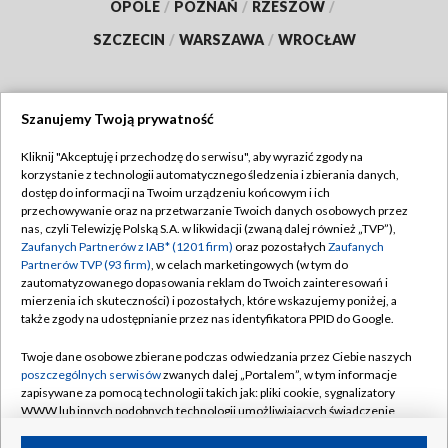
OPOLE
/
POZNAŃ
/
RZESZÓW
/
SZCZECIN
/
WARSZAWA
/
WROCŁAW
Szanujemy Twoją prywatność
Dołącz do nas:
Kliknij "Akceptuję i przechodzę do serwisu", aby wyrazić zgody na
korzystanie z technologii automatycznego śledzenia i zbierania danych,
TVP
dostęp do informacji na Twoim urządzeniu końcowym i ich
Abonament TVP
przechowywanie oraz na przetwarzanie Twoich danych osobowych przez
Regulamin TVP
nas, czyli Telewizję Polską S.A. w likwidacji (zwaną dalej również „TVP”),
Emisja w TVP
Polityka prywatności
Zaufanych Partnerów z IAB* (1201 firm)
oraz pozostałych
Zaufanych
Partnerów TVP (93 firm)
, w celach marketingowych (w tym do
Centrum informacji TVP
Moje zgody
zautomatyzowanego dopasowania reklam do Twoich zainteresowań i
mierzenia ich skuteczności) i pozostałych, które wskazujemy poniżej, a
Naziemna Telewizja Cyfrowa
Pomoc
także zgody na udostępnianie przez nas identyfikatora PPID do Google.
Sklep TVP
Biuro reklamy
Twoje dane osobowe zbierane podczas odwiedzania przez Ciebie naszych
Rada Programowa
Kontakt
poszczególnych serwisów
zwanych dalej „Portalem”, w tym informacje
zapisywane za pomocą technologii takich jak: pliki cookie, sygnalizatory
System NOS
WWW lub innych podobnych technologii umożliwiających świadczenie
dopasowanych i bezpiecznych usług, personalizację treści oraz reklam,
Informacje o nadawcy
Kanały
udostępnianie funkcji mediów społecznościowych oraz analizowanie