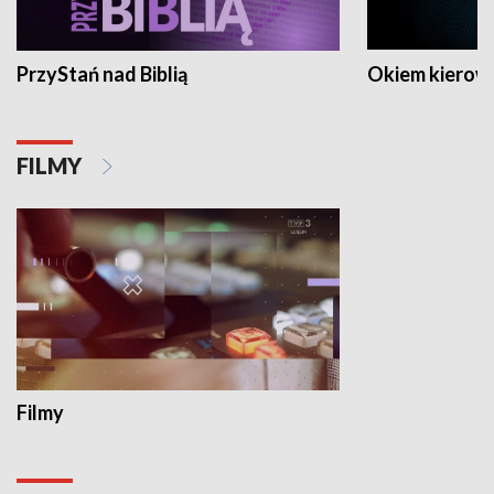
PrzyStań nad Biblią
Okiem kierow
FILMY
Filmy