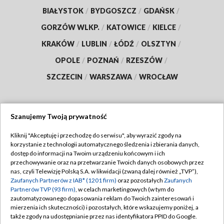
BIAŁYSTOK
/
BYDGOSZCZ
/
GDAŃSK
/
GORZÓW WLKP.
/
KATOWICE
/
KIELCE
/
KRAKÓW
/
LUBLIN
/
ŁÓDŹ
/
OLSZTYN
/
OPOLE
/
POZNAŃ
/
RZESZÓW
/
SZCZECIN
/
WARSZAWA
/
WROCŁAW
Szanujemy Twoją prywatność
Dołącz do nas:
Kliknij "Akceptuję i przechodzę do serwisu", aby wyrazić zgody na
korzystanie z technologii automatycznego śledzenia i zbierania danych,
TVP
dostęp do informacji na Twoim urządzeniu końcowym i ich
Abonament TVP
przechowywanie oraz na przetwarzanie Twoich danych osobowych przez
Regulamin TVP
nas, czyli Telewizję Polską S.A. w likwidacji (zwaną dalej również „TVP”),
Emisja w TVP
Polityka prywatności
Zaufanych Partnerów z IAB* (1201 firm)
oraz pozostałych
Zaufanych
Partnerów TVP (93 firm)
, w celach marketingowych (w tym do
Centrum informacji TVP
Moje zgody
zautomatyzowanego dopasowania reklam do Twoich zainteresowań i
mierzenia ich skuteczności) i pozostałych, które wskazujemy poniżej, a
Naziemna Telewizja Cyfrowa
Pomoc
także zgody na udostępnianie przez nas identyfikatora PPID do Google.