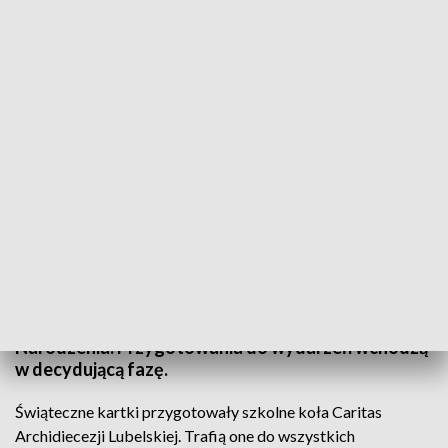
Wigilie Miłosierdzia Caritas w regionie. Trwają ostatnie przygotowania
Wigilie Miłosierdzia Caritas odbędą się we wtorek
w Chełmie, Puławach i Krasnymstawie, a w środę w
halach Targów Lublin. Jak co roku dla wielu osób
potrzebujących będą one jedyną okazją do
wspólnotowego przeżywania Świąt Bożego
Narodzenia. Przygotowania do wydarzeń wchodzą
w decydującą fazę.
Świąteczne kartki przygotowały szkolne koła Caritas
Archidiecezji Lubelskiej. Trafią one do wszystkich