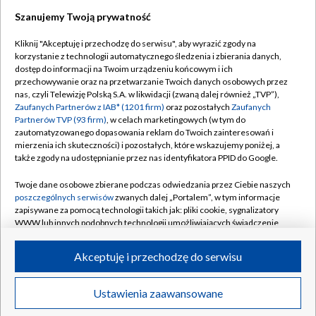
Szanujemy Twoją prywatność
Dołącz do nas:
Kliknij "Akceptuję i przechodzę do serwisu", aby wyrazić zgody na
korzystanie z technologii automatycznego śledzenia i zbierania danych,
TVP
dostęp do informacji na Twoim urządzeniu końcowym i ich
Abonament TVP
przechowywanie oraz na przetwarzanie Twoich danych osobowych przez
Regulamin TVP
nas, czyli Telewizję Polską S.A. w likwidacji (zwaną dalej również „TVP”),
Emisja w TVP
Polityka prywatności
Zaufanych Partnerów z IAB* (1201 firm)
oraz pozostałych
Zaufanych
Partnerów TVP (93 firm)
, w celach marketingowych (w tym do
Centrum informacji TVP
Moje zgody
zautomatyzowanego dopasowania reklam do Twoich zainteresowań i
mierzenia ich skuteczności) i pozostałych, które wskazujemy poniżej, a
Naziemna Telewizja Cyfrowa
Pomoc
także zgody na udostępnianie przez nas identyfikatora PPID do Google.
Sklep TVP
Biuro reklamy
Twoje dane osobowe zbierane podczas odwiedzania przez Ciebie naszych
Rada Programowa
Kontakt
poszczególnych serwisów
zwanych dalej „Portalem”, w tym informacje
zapisywane za pomocą technologii takich jak: pliki cookie, sygnalizatory
System NOS
WWW lub innych podobnych technologii umożliwiających świadczenie
dopasowanych i bezpiecznych usług, personalizację treści oraz reklam,
Informacje o nadawcy
Kanały
udostępnianie funkcji mediów społecznościowych oraz analizowanie
Akceptuję i przechodzę do serwisu
ruchu w Internecie.
Program dla prasy
©2026 Telewizja Polska S.A. w likwidacji
Biuro Reklamy
Twoje dane osobowe zbierane podczas odwiedzania przez Ciebie
Ustawienia zaawansowane
poszczególnych serwisów
na Portalu, takie jak adresy IP, identyfikatory
Ogłoszenie przetargowe
Twoich urządzeń końcowych i identyfikatory plików cookie, informacje o