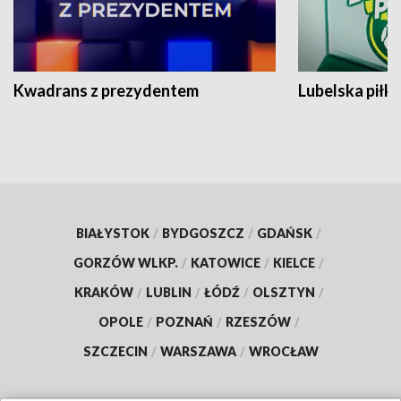
Kwadrans z prezydentem
Lubelska piłk
BIAŁYSTOK
/
BYDGOSZCZ
/
GDAŃSK
/
GORZÓW WLKP.
/
KATOWICE
/
KIELCE
/
KRAKÓW
/
LUBLIN
/
ŁÓDŹ
/
OLSZTYN
/
OPOLE
/
POZNAŃ
/
RZESZÓW
/
SZCZECIN
/
WARSZAWA
/
WROCŁAW