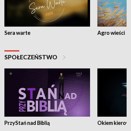
Sera warte
Agro wieści
SPOŁECZEŃSTWO
PrzyStań nad Biblią
Okiem kierow