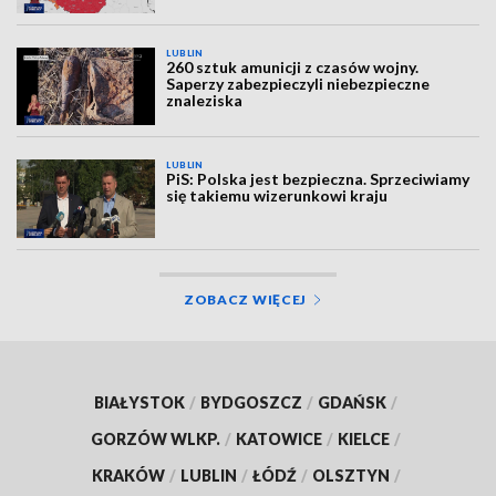
LUBLIN
260 sztuk amunicji z czasów wojny.
Saperzy zabezpieczyli niebezpieczne
znaleziska
LUBLIN
PiS: Polska jest bezpieczna. Sprzeciwiamy
się takiemu wizerunkowi kraju
ZOBACZ WIĘCEJ
BIAŁYSTOK
/
BYDGOSZCZ
/
GDAŃSK
/
GORZÓW WLKP.
/
KATOWICE
/
KIELCE
/
KRAKÓW
/
LUBLIN
/
ŁÓDŹ
/
OLSZTYN
/