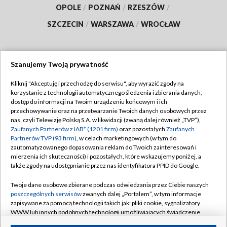
OPOLE
/
POZNAŃ
/
RZESZÓW
/
SZCZECIN
/
WARSZAWA
/
WROCŁAW
Szanujemy Twoją prywatność
Dołącz do nas:
Kliknij "Akceptuję i przechodzę do serwisu", aby wyrazić zgody na
korzystanie z technologii automatycznego śledzenia i zbierania danych,
TVP
dostęp do informacji na Twoim urządzeniu końcowym i ich
Abonament TVP
przechowywanie oraz na przetwarzanie Twoich danych osobowych przez
Regulamin TVP
nas, czyli Telewizję Polską S.A. w likwidacji (zwaną dalej również „TVP”),
Emisja w TVP
Polityka prywatności
Zaufanych Partnerów z IAB* (1201 firm)
oraz pozostałych
Zaufanych
Partnerów TVP (93 firm)
, w celach marketingowych (w tym do
Centrum informacji TVP
Moje zgody
zautomatyzowanego dopasowania reklam do Twoich zainteresowań i
mierzenia ich skuteczności) i pozostałych, które wskazujemy poniżej, a
Naziemna Telewizja Cyfrowa
Pomoc
także zgody na udostępnianie przez nas identyfikatora PPID do Google.
Sklep TVP
Biuro reklamy
Twoje dane osobowe zbierane podczas odwiedzania przez Ciebie naszych
Rada Programowa
Kontakt
poszczególnych serwisów
zwanych dalej „Portalem”, w tym informacje
zapisywane za pomocą technologii takich jak: pliki cookie, sygnalizatory
System NOS
WWW lub innych podobnych technologii umożliwiających świadczenie
dopasowanych i bezpiecznych usług, personalizację treści oraz reklam,
Informacje o nadawcy
Kanały