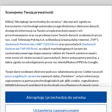
Szanujemy Twoją prywatność
Dołącz do nas:
Kliknij "Akceptuję i przechodzę do serwisu", aby wyrazić zgody na
korzystanie z technologii automatycznego śledzenia i zbierania danych,
TVP
dostęp do informacji na Twoim urządzeniu końcowym i ich
Abonament TVP
przechowywanie oraz na przetwarzanie Twoich danych osobowych przez
Regulamin TVP
nas, czyli Telewizję Polską S.A. w likwidacji (zwaną dalej również „TVP”),
Emisja w TVP
Polityka prywatności
Zaufanych Partnerów z IAB* (1201 firm)
oraz pozostałych
Zaufanych
Partnerów TVP (93 firm)
, w celach marketingowych (w tym do
Centrum informacji TVP
Moje zgody
zautomatyzowanego dopasowania reklam do Twoich zainteresowań i
mierzenia ich skuteczności) i pozostałych, które wskazujemy poniżej, a
Naziemna Telewizja Cyfrowa
Pomoc
także zgody na udostępnianie przez nas identyfikatora PPID do Google.
Sklep TVP
Biuro reklamy
Twoje dane osobowe zbierane podczas odwiedzania przez Ciebie naszych
Rada Programowa
Kontakt
poszczególnych serwisów
zwanych dalej „Portalem”, w tym informacje
zapisywane za pomocą technologii takich jak: pliki cookie, sygnalizatory
System NOS
WWW lub innych podobnych technologii umożliwiających świadczenie
dopasowanych i bezpiecznych usług, personalizację treści oraz reklam,
Informacje o nadawcy
Kanały
udostępnianie funkcji mediów społecznościowych oraz analizowanie
Akceptuję i przechodzę do serwisu
ruchu w Internecie.
Program dla prasy
©2026 Telewizja Polska S.A. w likwidacji
Biuro Reklamy
Twoje dane osobowe zbierane podczas odwiedzania przez Ciebie
Ustawienia zaawansowane