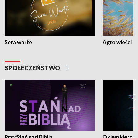
Sera warte
Agro wieści
SPOŁECZEŃSTWO
PrzyStań nad Biblią
Okiem kierow