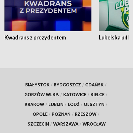
Kwadrans z prezydentem
Lubelska piłk
BIAŁYSTOK
/
BYDGOSZCZ
/
GDAŃSK
/
GORZÓW WLKP.
/
KATOWICE
/
KIELCE
/
KRAKÓW
/
LUBLIN
/
ŁÓDŹ
/
OLSZTYN
/
OPOLE
/
POZNAŃ
/
RZESZÓW
/
SZCZECIN
/
WARSZAWA
/
WROCŁAW