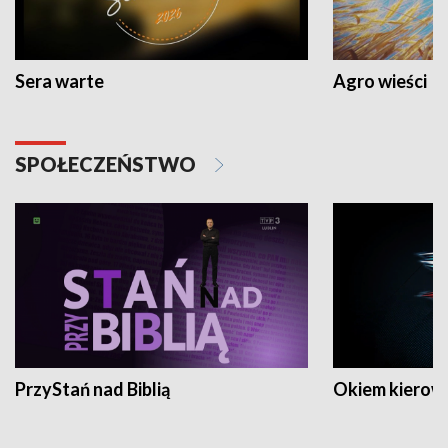
Sera warte
Agro wieści
SPOŁECZEŃSTWO
PrzyStań nad Biblią
Okiem kierow