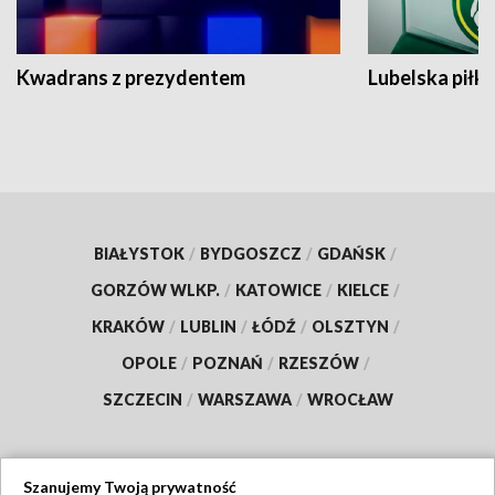
Kwadrans z prezydentem
Lubelska piłk
BIAŁYSTOK
/
BYDGOSZCZ
/
GDAŃSK
/
GORZÓW WLKP.
/
KATOWICE
/
KIELCE
/
KRAKÓW
/
LUBLIN
/
ŁÓDŹ
/
OLSZTYN
/
OPOLE
/
POZNAŃ
/
RZESZÓW
/
SZCZECIN
/
WARSZAWA
/
WROCŁAW
Szanujemy Twoją prywatność