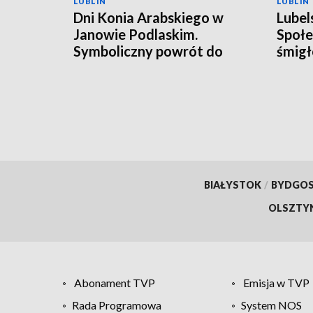
LUBLIN
LUBLIN
Dni Konia Arabskiego w
Lubel
Janowie Podlaskim.
Społe
Symboliczny powrót do
śmigł
przeszłości
BIAŁYSTOK
/
BYDGO
OLSZTY
Abonament TVP
Emisja w TVP
Rada Programowa
System NOS