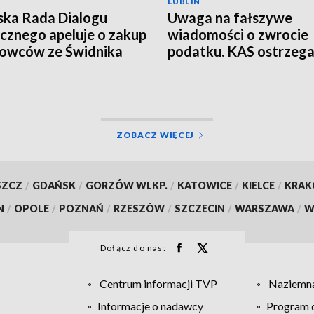
LUBLIN
ska Rada Dialogu
Uwaga na fałszywe
cznego apeluje o zakup
wiadomości o zwrocie
owców ze Świdnika
podatku. KAS ostrzeg
przed oszustwem
ZOBACZ WIĘCEJ
SZCZ
/
GDAŃSK
/
GORZÓW WLKP.
/
KATOWICE
/
KIELCE
/
KRA
N
/
OPOLE
/
POZNAŃ
/
RZESZÓW
/
SZCZECIN
/
WARSZAWA
/
W
Dołącz do nas:
Centrum informacji TVP
Naziemna
Informacje o nadawcy
Program d