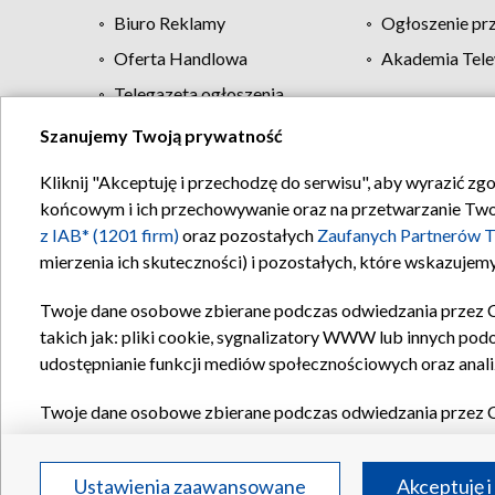
Biuro Reklamy
Ogłoszenie pr
Oferta Handlowa
Akademia Tele
Telegazeta ogłoszenia
Szanujemy Twoją prywatność
Regulamin TVP
Kliknij "Akceptuję i przechodzę do serwisu", aby wyrazić zg
końcowym i ich przechowywanie oraz na przetwarzanie Twoich
z IAB* (1201 firm)
oraz pozostałych
Zaufanych Partnerów T
mierzenia ich skuteczności) i pozostałych, które wskazujemy
Twoje dane osobowe zbierane podczas odwiedzania przez 
takich jak: pliki cookie, sygnalizatory WWW lub innych pod
udostępnianie funkcji mediów społecznościowych oraz anali
Twoje dane osobowe zbierane podczas odwiedzania przez 
plików cookie, informacje o Twoich wyszukiwaniach w serwi
Partnerów TVP
dla realizacji następujących celów i funkc
Ustawienia zaawansowane
Akceptuję i
reklam, tworzenia profilu spersonalizowanych reklam, tworz