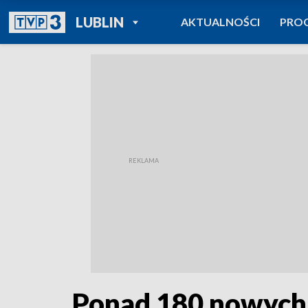
POWRÓT DO
LUBLIN
AKTUALNOŚCI
PRO
TVP REGIONY
Ponad 180 nowych 