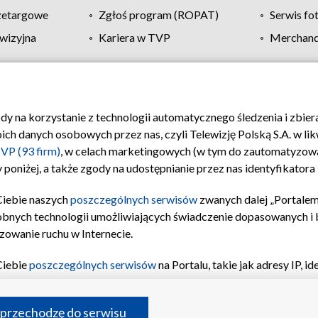
zetargowe
Zgłoś program (ROPAT)
Serwis fo
wizyjna
Kariera w TVP
Merchandi
Polityka prywatności
Moje zgody
Pomoc
Biuro re
ody na korzystanie z technologii automatycznego śledzenia i zbie
 danych osobowych przez nas, czyli Telewizję Polską S.A. w likw
VP (93 firm)
, w celach marketingowych (w tym do zautomatyzow
 poniżej, a także zgody na udostępnianie przez nas identyfikator
Ciebie naszych
poszczególnych serwisów
zwanych dalej „Portalem
obnych technologii umożliwiających świadczenie dopasowanych i be
zowanie ruchu w Internecie.
Ciebie
poszczególnych serwisów
na Portalu, takie jak adresy IP, 
sach Portalu czy historia odwiedzin będą przetwarzane przez TV
ji: przechowywania informacji na urządzeniu lub dostęp do nich,
©2026 Telewizja Polska S.A. w likwidacji
 przechodzę do serwisu
enia profilu spersonalizowanych treści, wyboru spersonalizowany