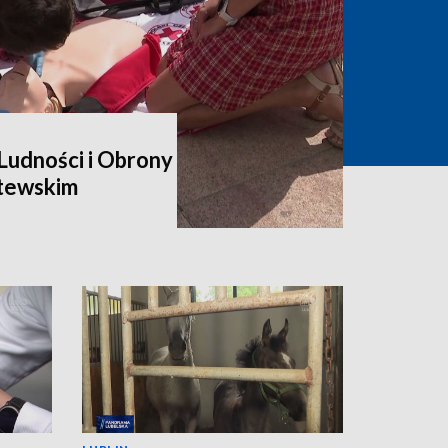
udności i Obrony
itewskim