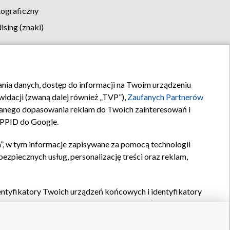
tograficzny
sing (znaki)
klamy
Kontakt
rania danych, dostęp do informacji na Twoim urządzeniu
idacji (zwaną dalej również „TVP”),
Zaufanych Partnerów
anego dopasowania reklam do Twoich zainteresowań i
a PPID do Google.
”, w tym informacje zapisywane za pomocą technologii
zpiecznych usług, personalizację treści oraz reklam,
identyfikatory Twoich urządzeń końcowych i identyfikatory
P,
Zaufanych Partnerów z IAB
oraz pozostałych
Zaufanych
 wyboru podstawowych reklam, wyboru spersonalizowanych
ch treści, pomiaru wydajności reklam, pomiaru wydajności