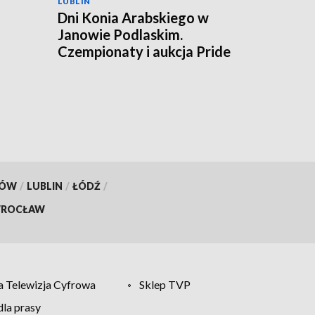
LUBLIN
Dni Konia Arabskiego w
Janowie Podlaskim.
a
Czempionaty i aukcja Pride
of Poland
KÓW
/
LUBLIN
/
ŁÓDŹ
/
ROCŁAW
 Telewizja Cyfrowa
Sklep TVP
la prasy