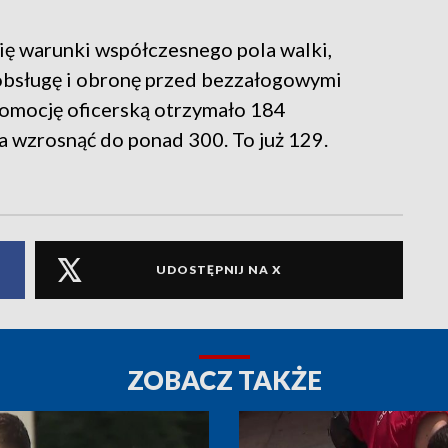
ę warunki współczesnego pola walki,
 obsługę i obronę przed bezzałogowymi
romocję oficerską otrzymało 184
ma wzrosnąć do ponad 300. To już 129.
UDOSTĘPNIJ NA X
ZOBACZ TAKŻE