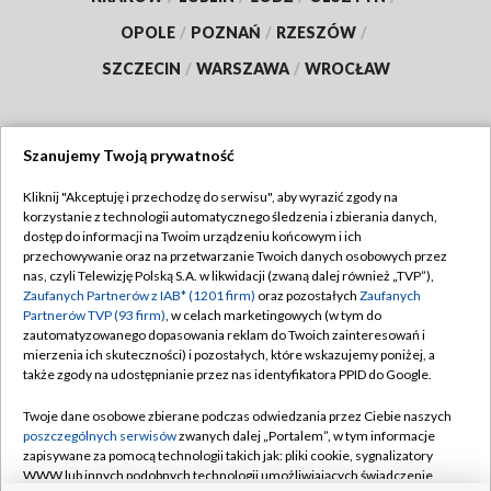
OPOLE
/
POZNAŃ
/
RZESZÓW
/
SZCZECIN
/
WARSZAWA
/
WROCŁAW
Szanujemy Twoją prywatność
Dołącz do nas:
Kliknij "Akceptuję i przechodzę do serwisu", aby wyrazić zgody na
korzystanie z technologii automatycznego śledzenia i zbierania danych,
TVP
dostęp do informacji na Twoim urządzeniu końcowym i ich
Abonament TVP
przechowywanie oraz na przetwarzanie Twoich danych osobowych przez
Regulamin TVP
nas, czyli Telewizję Polską S.A. w likwidacji (zwaną dalej również „TVP”),
Emisja w TVP
Polityka prywatności
Zaufanych Partnerów z IAB* (1201 firm)
oraz pozostałych
Zaufanych
Partnerów TVP (93 firm)
, w celach marketingowych (w tym do
Centrum informacji TVP
Moje zgody
zautomatyzowanego dopasowania reklam do Twoich zainteresowań i
mierzenia ich skuteczności) i pozostałych, które wskazujemy poniżej, a
Naziemna Telewizja Cyfrowa
Pomoc
także zgody na udostępnianie przez nas identyfikatora PPID do Google.
Sklep TVP
Biuro reklamy
Twoje dane osobowe zbierane podczas odwiedzania przez Ciebie naszych
Rada Programowa
Kontakt
poszczególnych serwisów
zwanych dalej „Portalem”, w tym informacje
zapisywane za pomocą technologii takich jak: pliki cookie, sygnalizatory
System NOS
WWW lub innych podobnych technologii umożliwiających świadczenie