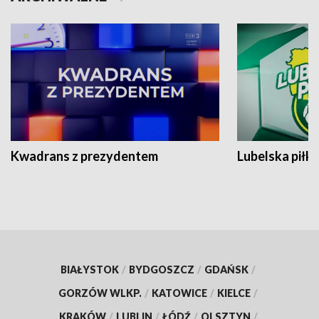
Kwadrans z prezydentem
Lubelska piłk
BIAŁYSTOK
/
BYDGOSZCZ
/
GDAŃSK
/
GORZÓW WLKP.
/
KATOWICE
/
KIELCE
/
KRAKÓW
/
LUBLIN
/
ŁÓDŹ
/
OLSZTYN
/