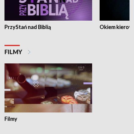
PrzyStań nad Biblią
Okiem kierow
FILMY
Filmy