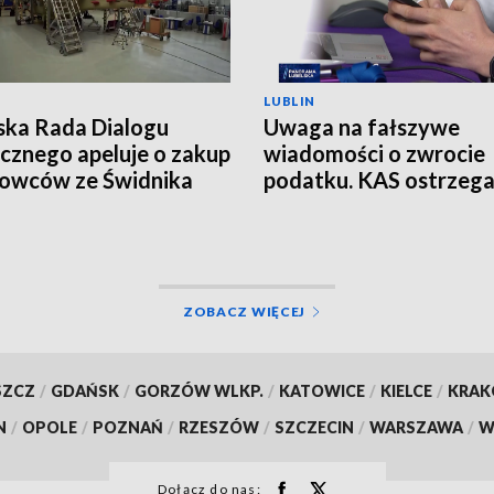
LUBLIN
ska Rada Dialogu
Uwaga na fałszywe
cznego apeluje o zakup
wiadomości o zwrocie
owców ze Świdnika
podatku. KAS ostrzeg
przed oszustwem
ZOBACZ WIĘCEJ
SZCZ
/
GDAŃSK
/
GORZÓW WLKP.
/
KATOWICE
/
KIELCE
/
KRA
N
/
OPOLE
/
POZNAŃ
/
RZESZÓW
/
SZCZECIN
/
WARSZAWA
/
W
Dołącz do nas: