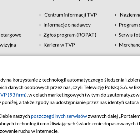
Centrum informacji TVP
Naziemna
Informacje o nadawcy
Program d
zetargowe
Zgłoś program (ROPAT)
Serwis fo
wizyjna
Kariera w TVP
Merchandi
Polityka prywatności
Moje zgody
Pomoc
Biuro re
ody na korzystanie z technologii automatycznego śledzenia i zbie
 danych osobowych przez nas, czyli Telewizję Polską S.A. w likw
VP (93 firm)
, w celach marketingowych (w tym do zautomatyzow
 poniżej, a także zgody na udostępnianie przez nas identyfikator
Ciebie naszych
poszczególnych serwisów
zwanych dalej „Portalem
obnych technologii umożliwiających świadczenie dopasowanych i be
zowanie ruchu w Internecie.