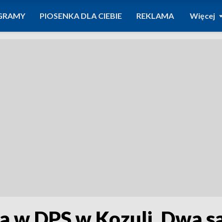
GRAMY
PIOSENKA DLA CIEBIE
REKLAMA
Więcej
 w DPS w Kozuli. Dwa s