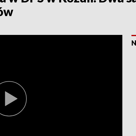
ców
N