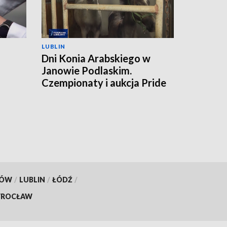
LUBLIN
Dni Konia Arabskiego w
Janowie Podlaskim.
a
Czempionaty i aukcja Pride
of Poland
KÓW
/
LUBLIN
/
ŁÓDŹ
/
ROCŁAW