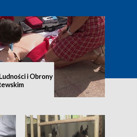
udności i Obrony
itewskim