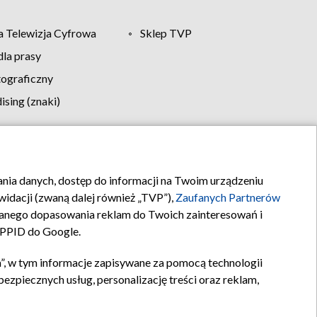
 Telewizja Cyfrowa
Sklep TVP
la prasy
tograficzny
sing (znaki)
klamy
Kontakt
rania danych, dostęp do informacji na Twoim urządzeniu
idacji (zwaną dalej również „TVP”),
Zaufanych Partnerów
anego dopasowania reklam do Twoich zainteresowań i
a PPID do Google.
”, w tym informacje zapisywane za pomocą technologii
zpiecznych usług, personalizację treści oraz reklam,