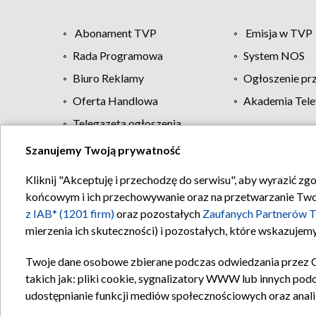
Abonament TVP
Emisja w TVP
Rada Programowa
System NOS
Biuro Reklamy
Ogłoszenie pr
Oferta Handlowa
Akademia Tele
Telegazeta ogłoszenia
Szanujemy Twoją prywatność
Regulamin TVP
Kliknij "Akceptuję i przechodzę do serwisu", aby wyrazić zg
końcowym i ich przechowywanie oraz na przetwarzanie Twoich
z IAB* (1201 firm)
oraz pozostałych
Zaufanych Partnerów T
mierzenia ich skuteczności) i pozostałych, które wskazujemy
Twoje dane osobowe zbierane podczas odwiedzania przez 
takich jak: pliki cookie, sygnalizatory WWW lub innych pod
udostępnianie funkcji mediów społecznościowych oraz anali