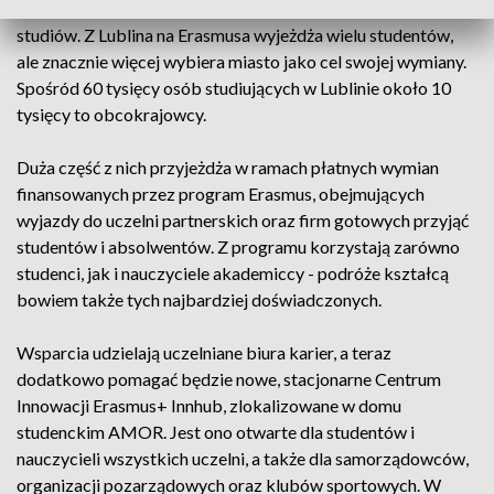
jeszcze w liceum. Teraz liczy na dłuższy wyjazd w czasie
studiów. Z Lublina na Erasmusa wyjeżdża wielu studentów,
ale znacznie więcej wybiera miasto jako cel swojej wymiany.
Spośród 60 tysięcy osób studiujących w Lublinie około 10
tysięcy to obcokrajowcy.
Duża część z nich przyjeżdża w ramach płatnych wymian
finansowanych przez program Erasmus, obejmujących
wyjazdy do uczelni partnerskich oraz firm gotowych przyjąć
studentów i absolwentów. Z programu korzystają zarówno
studenci, jak i nauczyciele akademiccy - podróże kształcą
bowiem także tych najbardziej doświadczonych.
Wsparcia udzielają uczelniane biura karier, a teraz
dodatkowo pomagać będzie nowe, stacjonarne Centrum
Innowacji Erasmus+ Innhub, zlokalizowane w domu
studenckim AMOR. Jest ono otwarte dla studentów i
nauczycieli wszystkich uczelni, a także dla samorządowców,
organizacji pozarządowych oraz klubów sportowych. W