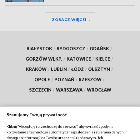
ZOBACZ WIĘCEJ
BIAŁYSTOK
/
BYDGOSZCZ
/
GDAŃSK
/
GORZÓW WLKP.
/
KATOWICE
/
KIELCE
/
KRAKÓW
/
LUBLIN
/
ŁÓDŹ
/
OLSZTYN
/
OPOLE
/
POZNAŃ
/
RZESZÓW
/
SZCZECIN
/
WARSZAWA
/
WROCŁAW
Szanujemy Twoją prywatność
Dołącz do nas:
Kliknij "Akceptuję i przechodzę do serwisu", aby wyrazić zgody na
korzystanie z technologii automatycznego śledzenia i zbierania danych,
TVP
dostęp do informacji na Twoim urządzeniu końcowym i ich