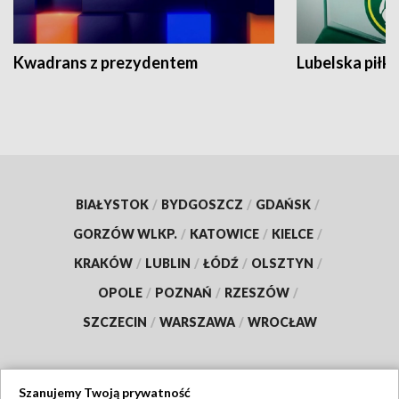
Kwadrans z prezydentem
Lubelska piłk
BIAŁYSTOK
/
BYDGOSZCZ
/
GDAŃSK
/
GORZÓW WLKP.
/
KATOWICE
/
KIELCE
/
KRAKÓW
/
LUBLIN
/
ŁÓDŹ
/
OLSZTYN
/
OPOLE
/
POZNAŃ
/
RZESZÓW
/
SZCZECIN
/
WARSZAWA
/
WROCŁAW
Szanujemy Twoją prywatność