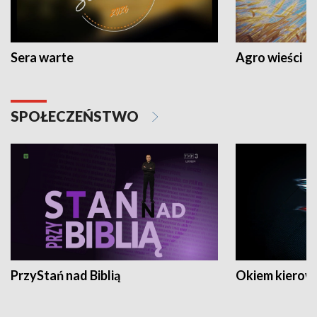
Sera warte
Agro wieści
SPOŁECZEŃSTWO
PrzyStań nad Biblią
Okiem kierow