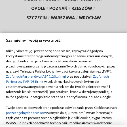
OPOLE
/
POZNAŃ
/
RZESZÓW
/
SZCZECIN
/
WARSZAWA
/
WROCŁAW
Szanujemy Twoją prywatność
Dołącz do nas:
Kliknij "Akceptuję i przechodzę do serwisu", aby wyrazić zgody na
korzystanie z technologii automatycznego śledzenia i zbierania danych,
TVP
dostęp do informacji na Twoim urządzeniu końcowym i ich
Abonament TVP
przechowywanie oraz na przetwarzanie Twoich danych osobowych przez
Regulamin TVP
nas, czyli Telewizję Polską S.A. w likwidacji (zwaną dalej również „TVP”),
Emisja w TVP
Polityka prywatności
Zaufanych Partnerów z IAB* (1201 firm)
oraz pozostałych
Zaufanych
Partnerów TVP (93 firm)
, w celach marketingowych (w tym do
Centrum informacji TVP
Moje zgody
zautomatyzowanego dopasowania reklam do Twoich zainteresowań i
mierzenia ich skuteczności) i pozostałych, które wskazujemy poniżej, a
Naziemna Telewizja Cyfrowa
Pomoc
także zgody na udostępnianie przez nas identyfikatora PPID do Google.
Sklep TVP
Biuro reklamy
Twoje dane osobowe zbierane podczas odwiedzania przez Ciebie naszych
Rada Programowa
Kontakt
poszczególnych serwisów
zwanych dalej „Portalem”, w tym informacje
zapisywane za pomocą technologii takich jak: pliki cookie, sygnalizatory
System NOS
WWW lub innych podobnych technologii umożliwiających świadczenie