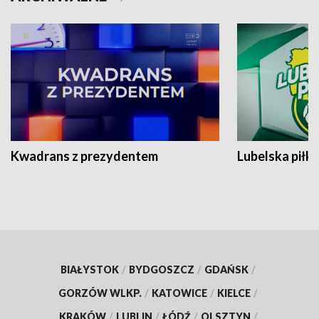
Kwadrans z prezydentem
Lubelska piłk
BIAŁYSTOK
/
BYDGOSZCZ
/
GDAŃSK
/
GORZÓW WLKP.
/
KATOWICE
/
KIELCE
/
KRAKÓW
/
LUBLIN
/
ŁÓDŹ
/
OLSZTYN
/