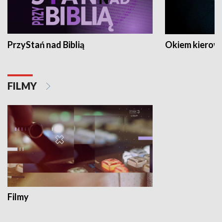
PrzyStań nad Biblią
Okiem kierow
FILMY
Filmy