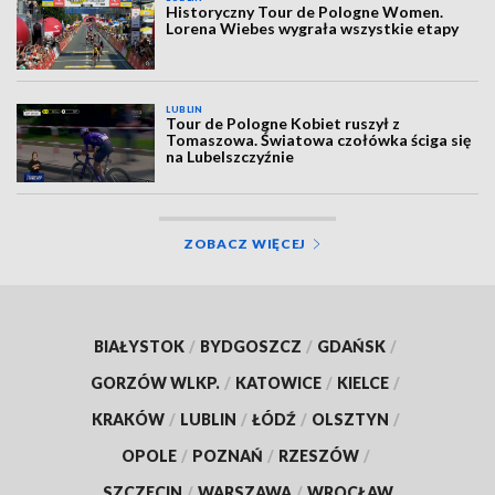
Historyczny Tour de Pologne Women.
Lorena Wiebes wygrała wszystkie etapy
LUBLIN
Tour de Pologne Kobiet ruszył z
Tomaszowa. Światowa czołówka ściga się
na Lubelszczyźnie
ZOBACZ WIĘCEJ
BIAŁYSTOK
/
BYDGOSZCZ
/
GDAŃSK
/
GORZÓW WLKP.
/
KATOWICE
/
KIELCE
/
KRAKÓW
/
LUBLIN
/
ŁÓDŹ
/
OLSZTYN
/
OPOLE
/
POZNAŃ
/
RZESZÓW
/
SZCZECIN
/
WARSZAWA
/
WROCŁAW