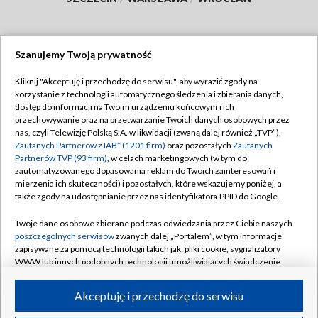
Szanujemy Twoją prywatność
Dołącz do nas:
Kliknij "Akceptuję i przechodzę do serwisu", aby wyrazić zgody na
korzystanie z technologii automatycznego śledzenia i zbierania danych,
TVP
dostęp do informacji na Twoim urządzeniu końcowym i ich
Abonament TVP
przechowywanie oraz na przetwarzanie Twoich danych osobowych przez
Regulamin TVP
nas, czyli Telewizję Polską S.A. w likwidacji (zwaną dalej również „TVP”),
Emisja w TVP
Polityka prywatności
Zaufanych Partnerów z IAB* (1201 firm)
oraz pozostałych
Zaufanych
Partnerów TVP (93 firm)
, w celach marketingowych (w tym do
Centrum informacji TVP
Moje zgody
zautomatyzowanego dopasowania reklam do Twoich zainteresowań i
mierzenia ich skuteczności) i pozostałych, które wskazujemy poniżej, a
Naziemna Telewizja Cyfrowa
Pomoc
także zgody na udostępnianie przez nas identyfikatora PPID do Google.
Sklep TVP
Biuro reklamy
Twoje dane osobowe zbierane podczas odwiedzania przez Ciebie naszych
Rada Programowa
Kontakt
poszczególnych serwisów
zwanych dalej „Portalem”, w tym informacje
zapisywane za pomocą technologii takich jak: pliki cookie, sygnalizatory
System NOS
WWW lub innych podobnych technologii umożliwiających świadczenie
dopasowanych i bezpiecznych usług, personalizację treści oraz reklam,
Informacje o nadawcy
Kanały
udostępnianie funkcji mediów społecznościowych oraz analizowanie
Akceptuję i przechodzę do serwisu
ruchu w Internecie.
Program dla prasy
©2026 Telewizja Polska S.A. w likwidacji