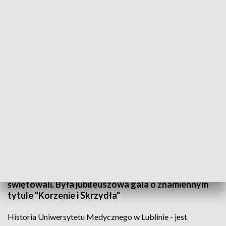
75 lat lubelskiego Uniwersytetu Medycznego. Uczelnia świętuje jubileusz
„Korzenie i Skrzydła”
Uniwersytet Medyczny w Lublinie kończy 75 lat. 75
lat, to tysiące absolwentów, którzy dziś są
znakomitymi specjalistami, to ogromny wkład w
rozwój nauki i całego regionu. A dziś? Dziś wszyscy
świętowali. Była jubileuszowa gala o znamiennym
tytule "Korzenie i Skrzydła"
Historia Uniwersytetu Medycznego w Lublinie - jest