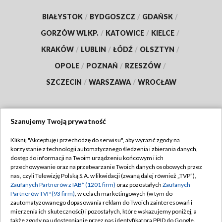
BIAŁYSTOK
/
BYDGOSZCZ
/
GDAŃSK
/
GORZÓW WLKP.
/
KATOWICE
/
KIELCE
/
KRAKÓW
/
LUBLIN
/
ŁÓDŹ
/
OLSZTYN
/
OPOLE
/
POZNAŃ
/
RZESZÓW
/
SZCZECIN
/
WARSZAWA
/
WROCŁAW
Szanujemy Twoją prywatność
Dołącz do nas:
Kliknij "Akceptuję i przechodzę do serwisu", aby wyrazić zgody na
korzystanie z technologii automatycznego śledzenia i zbierania danych,
TVP
dostęp do informacji na Twoim urządzeniu końcowym i ich
Abonament TVP
przechowywanie oraz na przetwarzanie Twoich danych osobowych przez
Regulamin TVP
nas, czyli Telewizję Polską S.A. w likwidacji (zwaną dalej również „TVP”),
Emisja w TVP
Polityka prywatności
Zaufanych Partnerów z IAB* (1201 firm)
oraz pozostałych
Zaufanych
Partnerów TVP (93 firm)
, w celach marketingowych (w tym do
Centrum informacji TVP
Moje zgody
zautomatyzowanego dopasowania reklam do Twoich zainteresowań i
mierzenia ich skuteczności) i pozostałych, które wskazujemy poniżej, a
Naziemna Telewizja Cyfrowa
Pomoc
także zgody na udostępnianie przez nas identyfikatora PPID do Google.