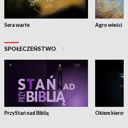
Sera warte
Agro wieści
SPOŁECZEŃSTWO
PrzyStań nad Biblią
Okiem kierow