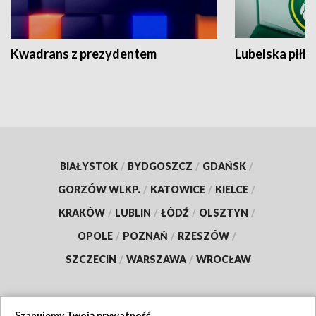
Kwadrans z prezydentem
Lubelska piłk
BIAŁYSTOK
/
BYDGOSZCZ
/
GDAŃSK
/
GORZÓW WLKP.
/
KATOWICE
/
KIELCE
/
KRAKÓW
/
LUBLIN
/
ŁÓDŹ
/
OLSZTYN
/
OPOLE
/
POZNAŃ
/
RZESZÓW
/
SZCZECIN
/
WARSZAWA
/
WROCŁAW
Szanujemy Twoją prywatność