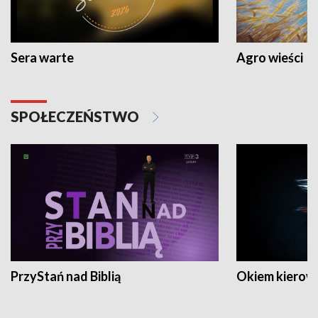
Sera warte
Agro wieści
SPOŁECZEŃSTWO
PrzyStań nad Biblią
Okiem kierow