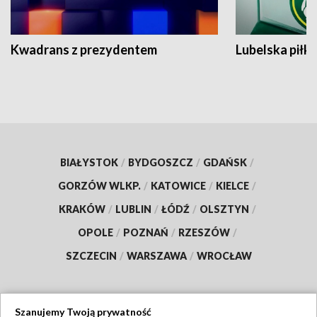
Kwadrans z prezydentem
Lubelska piłk
BIAŁYSTOK
/
BYDGOSZCZ
/
GDAŃSK
/
GORZÓW WLKP.
/
KATOWICE
/
KIELCE
/
KRAKÓW
/
LUBLIN
/
ŁÓDŹ
/
OLSZTYN
/
OPOLE
/
POZNAŃ
/
RZESZÓW
/
SZCZECIN
/
WARSZAWA
/
WROCŁAW
Szanujemy Twoją prywatność