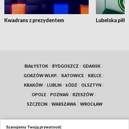
Kwadrans z prezydentem
Lubelska piłk
BIAŁYSTOK
/
BYDGOSZCZ
/
GDAŃSK
/
GORZÓW WLKP.
/
KATOWICE
/
KIELCE
/
KRAKÓW
/
LUBLIN
/
ŁÓDŹ
/
OLSZTYN
/
OPOLE
/
POZNAŃ
/
RZESZÓW
/
SZCZECIN
/
WARSZAWA
/
WROCŁAW
Szanujemy Twoją prywatność