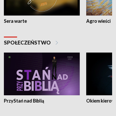
Sera warte
Agro wieści
SPOŁECZEŃSTWO
PrzyStań nad Biblią
Okiem kierow