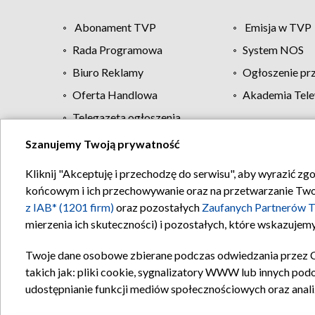
Abonament TVP
Emisja w TVP
Rada Programowa
System NOS
Biuro Reklamy
Ogłoszenie pr
Oferta Handlowa
Akademia Tele
Telegazeta ogłoszenia
Szanujemy Twoją prywatność
Regulamin TVP
Kliknij "Akceptuję i przechodzę do serwisu", aby wyrazić zg
końcowym i ich przechowywanie oraz na przetwarzanie Twoich
z IAB* (1201 firm)
oraz pozostałych
Zaufanych Partnerów T
mierzenia ich skuteczności) i pozostałych, które wskazujemy
Twoje dane osobowe zbierane podczas odwiedzania przez 
takich jak: pliki cookie, sygnalizatory WWW lub innych pod
udostępnianie funkcji mediów społecznościowych oraz anali