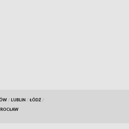
KÓW
/
LUBLIN
/
ŁÓDŹ
/
ROCŁAW