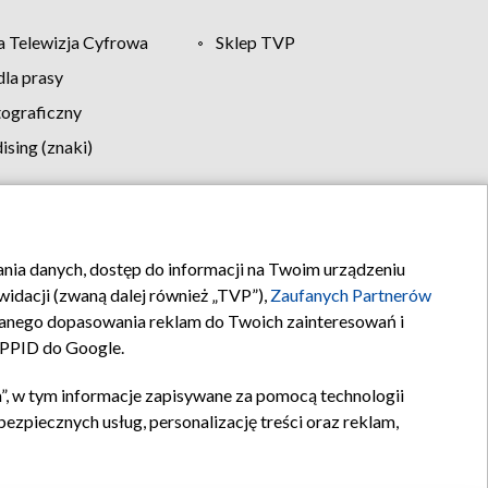
 Telewizja Cyfrowa
Sklep TVP
la prasy
tograficzny
sing (znaki)
klamy
Kontakt
rania danych, dostęp do informacji na Twoim urządzeniu
idacji (zwaną dalej również „TVP”),
Zaufanych Partnerów
anego dopasowania reklam do Twoich zainteresowań i
a PPID do Google.
”, w tym informacje zapisywane za pomocą technologii
zpiecznych usług, personalizację treści oraz reklam,