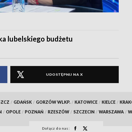
a lubelskiego budżetu
UDOSTĘPNIJ NA X
SZCZ
/
GDAŃSK
/
GORZÓW WLKP.
/
KATOWICE
/
KIELCE
/
KRA
N
/
OPOLE
/
POZNAŃ
/
RZESZÓW
/
SZCZECIN
/
WARSZAWA
/
W
Dołącz do nas: