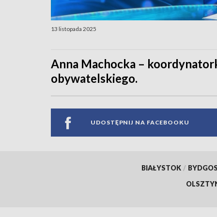
13 listopada 2025
Anna Machocka – koordynatork
obywatelskiego.
UDOSTĘPNIJ NA FACEBOOKU
BIAŁYSTOK
/
BYDGO
OLSZTY