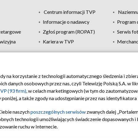
Centrum informacji TVP
Naziemna
Informacje o nadawcy
Program d
zetargowe
Zgłoś program (ROPAT)
Serwis fo
wizyjna
Kariera w TVP
Merchandi
Polityka prywatności
Moje zgody
Pomoc
Biuro re
ody na korzystanie z technologii automatycznego śledzenia i zbie
 danych osobowych przez nas, czyli Telewizję Polską S.A. w likw
VP (93 firm)
, w celach marketingowych (w tym do zautomatyzow
 poniżej, a także zgody na udostępnianie przez nas identyfikator
Ciebie naszych
poszczególnych serwisów
zwanych dalej „Portalem
obnych technologii umożliwiających świadczenie dopasowanych i be
zowanie ruchu w Internecie.