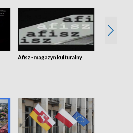
Afisz - magazyn kulturalny
Zobacz, co s