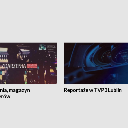
nia, magazyn
Reportaże w TVP3 Lublin
erów