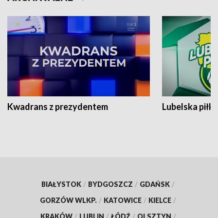
Kwadrans z prezydentem
Lubelska piłk
BIAŁYSTOK
/
BYDGOSZCZ
/
GDAŃSK
/
GORZÓW WLKP.
/
KATOWICE
/
KIELCE
/
KRAKÓW
/
LUBLIN
/
ŁÓDŹ
/
OLSZTYN
/