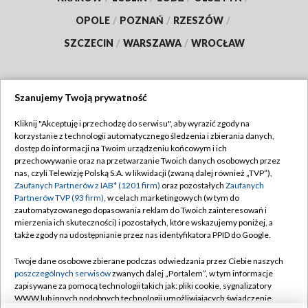
OPOLE
/
POZNAŃ
/
RZESZÓW
/
SZCZECIN
/
WARSZAWA
/
WROCŁAW
Szanujemy Twoją prywatność
Dołącz do nas:
Kliknij "Akceptuję i przechodzę do serwisu", aby wyrazić zgody na
korzystanie z technologii automatycznego śledzenia i zbierania danych,
TVP
dostęp do informacji na Twoim urządzeniu końcowym i ich
Abonament TVP
przechowywanie oraz na przetwarzanie Twoich danych osobowych przez
Regulamin TVP
nas, czyli Telewizję Polską S.A. w likwidacji (zwaną dalej również „TVP”),
Emisja w TVP
Polityka prywatności
Zaufanych Partnerów z IAB* (1201 firm)
oraz pozostałych
Zaufanych
Partnerów TVP (93 firm)
, w celach marketingowych (w tym do
Centrum informacji TVP
Moje zgody
zautomatyzowanego dopasowania reklam do Twoich zainteresowań i
mierzenia ich skuteczności) i pozostałych, które wskazujemy poniżej, a
Naziemna Telewizja Cyfrowa
Pomoc
także zgody na udostępnianie przez nas identyfikatora PPID do Google.
Sklep TVP
Biuro reklamy
Twoje dane osobowe zbierane podczas odwiedzania przez Ciebie naszych
Rada Programowa
Kontakt
poszczególnych serwisów
zwanych dalej „Portalem”, w tym informacje
zapisywane za pomocą technologii takich jak: pliki cookie, sygnalizatory
System NOS
WWW lub innych podobnych technologii umożliwiających świadczenie