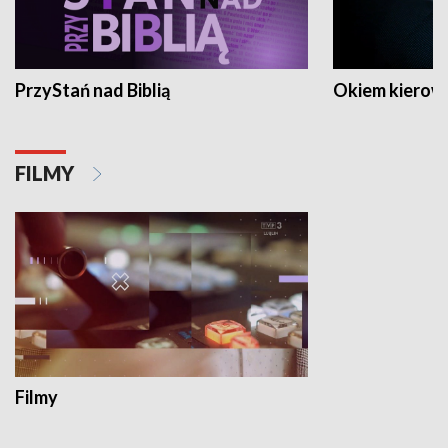
PrzyStań nad Biblią
Okiem kierow
FILMY
Filmy