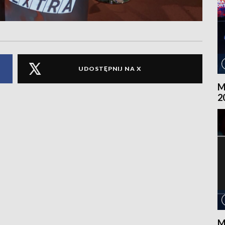
UDOSTĘPNIJ NA X
M
2
M