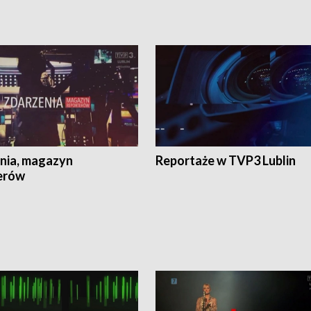
nia, magazyn
Reportaże w TVP3 Lublin
erów