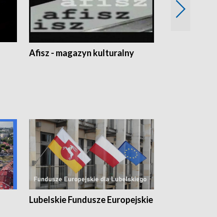
Afisz - magazyn kulturalny
Zobacz, co s
Lubelskie Fundusze Europejskie