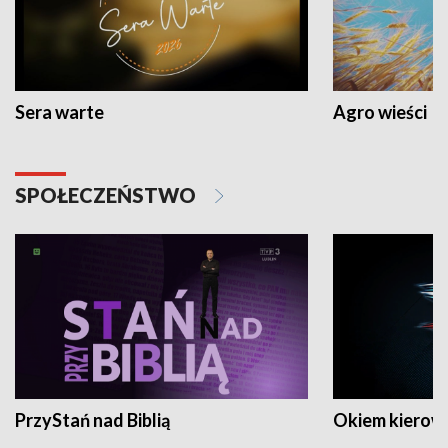
Sera warte
Agro wieści
SPOŁECZEŃSTWO
PrzyStań nad Biblią
Okiem kierow