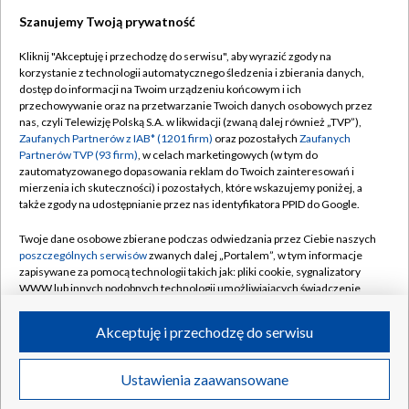
Szanujemy Twoją prywatność
Dołącz do nas:
Kliknij "Akceptuję i przechodzę do serwisu", aby wyrazić zgody na
korzystanie z technologii automatycznego śledzenia i zbierania danych,
TVP
dostęp do informacji na Twoim urządzeniu końcowym i ich
Abonament TVP
przechowywanie oraz na przetwarzanie Twoich danych osobowych przez
Regulamin TVP
nas, czyli Telewizję Polską S.A. w likwidacji (zwaną dalej również „TVP”),
Emisja w TVP
Polityka prywatności
Zaufanych Partnerów z IAB* (1201 firm)
oraz pozostałych
Zaufanych
Partnerów TVP (93 firm)
, w celach marketingowych (w tym do
Centrum informacji TVP
Moje zgody
zautomatyzowanego dopasowania reklam do Twoich zainteresowań i
mierzenia ich skuteczności) i pozostałych, które wskazujemy poniżej, a
Naziemna Telewizja Cyfrowa
Pomoc
także zgody na udostępnianie przez nas identyfikatora PPID do Google.
Sklep TVP
Biuro reklamy
Twoje dane osobowe zbierane podczas odwiedzania przez Ciebie naszych
Rada Programowa
Kontakt
poszczególnych serwisów
zwanych dalej „Portalem”, w tym informacje
zapisywane za pomocą technologii takich jak: pliki cookie, sygnalizatory
System NOS
WWW lub innych podobnych technologii umożliwiających świadczenie
dopasowanych i bezpiecznych usług, personalizację treści oraz reklam,
Informacje o nadawcy
Kanały
udostępnianie funkcji mediów społecznościowych oraz analizowanie
Akceptuję i przechodzę do serwisu
ruchu w Internecie.
Program dla prasy
©2026 Telewizja Polska S.A. w likwidacji
Biuro Reklamy
Twoje dane osobowe zbierane podczas odwiedzania przez Ciebie
Ustawienia zaawansowane
poszczególnych serwisów
na Portalu, takie jak adresy IP, identyfikatory
Ogłoszenie przetargowe
Twoich urządzeń końcowych i identyfikatory plików cookie, informacje o