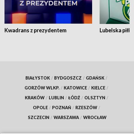
Kwadrans z prezydentem
Lubelska piłk
BIAŁYSTOK
/
BYDGOSZCZ
/
GDAŃSK
/
GORZÓW WLKP.
/
KATOWICE
/
KIELCE
/
KRAKÓW
/
LUBLIN
/
ŁÓDŹ
/
OLSZTYN
/
OPOLE
/
POZNAŃ
/
RZESZÓW
/
SZCZECIN
/
WARSZAWA
/
WROCŁAW