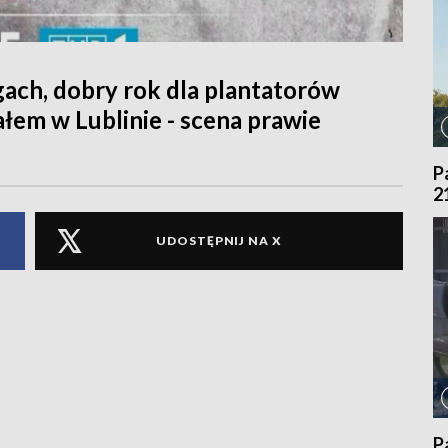
ach, dobry rok dla plantatorów
ałem w Lublinie - scena prawie
P
2
UDOSTĘPNIJ NA X
P