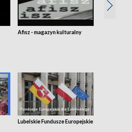
Afisz - magazyn kulturalny
Zobacz, co s
Lubelskie Fundusze Europejskie