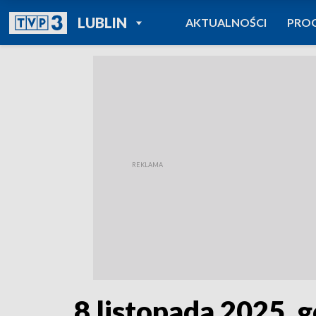
POWRÓT DO
LUBLIN
AKTUALNOŚCI
PRO
TVP REGIONY
8 listopada 2025, g