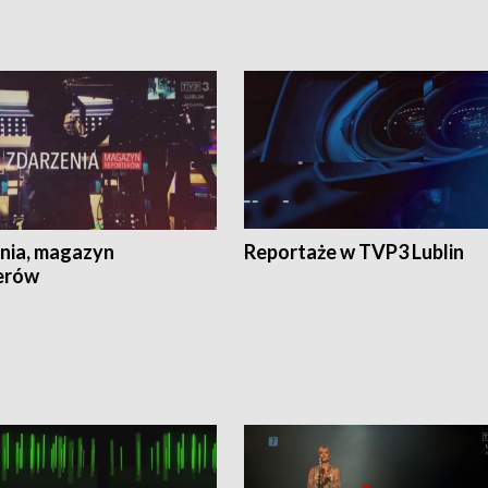
nia, magazyn
Reportaże w TVP3 Lublin
erów