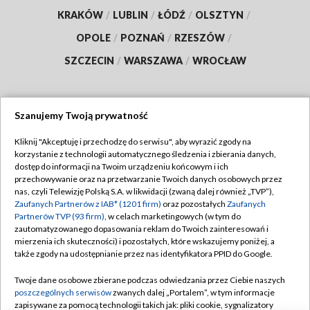
KRAKÓW
/
LUBLIN
/
ŁÓDŹ
/
OLSZTYN
/
OPOLE
/
POZNAŃ
/
RZESZÓW
/
SZCZECIN
/
WARSZAWA
/
WROCŁAW
Szanujemy Twoją prywatność
Dołącz do nas:
Kliknij "Akceptuję i przechodzę do serwisu", aby wyrazić zgody na
korzystanie z technologii automatycznego śledzenia i zbierania danych,
TVP
dostęp do informacji na Twoim urządzeniu końcowym i ich
Abonament TVP
przechowywanie oraz na przetwarzanie Twoich danych osobowych przez
Regulamin TVP
nas, czyli Telewizję Polską S.A. w likwidacji (zwaną dalej również „TVP”),
Emisja w TVP
Polityka prywatności
Zaufanych Partnerów z IAB* (1201 firm)
oraz pozostałych
Zaufanych
Partnerów TVP (93 firm)
, w celach marketingowych (w tym do
Centrum informacji TVP
Moje zgody
zautomatyzowanego dopasowania reklam do Twoich zainteresowań i
mierzenia ich skuteczności) i pozostałych, które wskazujemy poniżej, a
Naziemna Telewizja Cyfrowa
Pomoc
także zgody na udostępnianie przez nas identyfikatora PPID do Google.
Sklep TVP
Biuro reklamy
Twoje dane osobowe zbierane podczas odwiedzania przez Ciebie naszych
Rada Programowa
Kontakt
poszczególnych serwisów
zwanych dalej „Portalem”, w tym informacje
zapisywane za pomocą technologii takich jak: pliki cookie, sygnalizatory