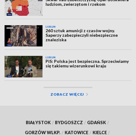
ludziom, zwierzętom i rzekom
LUBLIN
260 sztuk amunicji z czasów wojny.
Saperzy zabezpieczyli niebezpieczne
znaleziska
LUBLIN
PiS: Polska jest bezpieczna. Sprzeciwiamy
się takiemu wizerunkowi kraju
ZOBACZ WIĘCEJ
BIAŁYSTOK
/
BYDGOSZCZ
/
GDAŃSK
/
GORZÓW WLKP.
/
KATOWICE
/
KIELCE
/