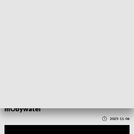
POWRÓT DO
LUBLIN
TVP REGIONY
Ruszyły zapisy na dobrowolne ćwiczenia
obronne „W gotowości” przez aplikację
mObywatel
2025-11-06