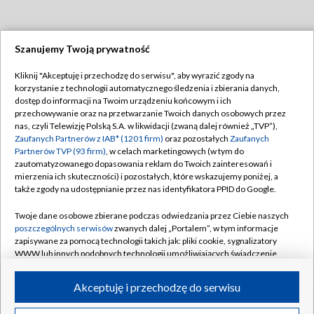
Szanujemy Twoją prywatność
Dołącz do nas:
Kliknij "Akceptuję i przechodzę do serwisu", aby wyrazić zgody na
korzystanie z technologii automatycznego śledzenia i zbierania danych,
TVP
dostęp do informacji na Twoim urządzeniu końcowym i ich
Abonament TVP
przechowywanie oraz na przetwarzanie Twoich danych osobowych przez
Regulamin TVP
nas, czyli Telewizję Polską S.A. w likwidacji (zwaną dalej również „TVP”),
Emisja w TVP
Polityka prywatności
Zaufanych Partnerów z IAB* (1201 firm)
oraz pozostałych
Zaufanych
Partnerów TVP (93 firm)
, w celach marketingowych (w tym do
Centrum informacji TVP
Moje zgody
zautomatyzowanego dopasowania reklam do Twoich zainteresowań i
mierzenia ich skuteczności) i pozostałych, które wskazujemy poniżej, a
Naziemna Telewizja Cyfrowa
Pomoc
także zgody na udostępnianie przez nas identyfikatora PPID do Google.
Sklep TVP
Biuro reklamy
Twoje dane osobowe zbierane podczas odwiedzania przez Ciebie naszych
Rada Programowa
Kontakt
poszczególnych serwisów
zwanych dalej „Portalem”, w tym informacje
zapisywane za pomocą technologii takich jak: pliki cookie, sygnalizatory
System NOS
WWW lub innych podobnych technologii umożliwiających świadczenie
dopasowanych i bezpiecznych usług, personalizację treści oraz reklam,
Informacje o nadawcy
Kanały
udostępnianie funkcji mediów społecznościowych oraz analizowanie
Akceptuję i przechodzę do serwisu
ruchu w Internecie.
Program dla prasy
©2026 Telewizja Polska S.A. w likwidacji