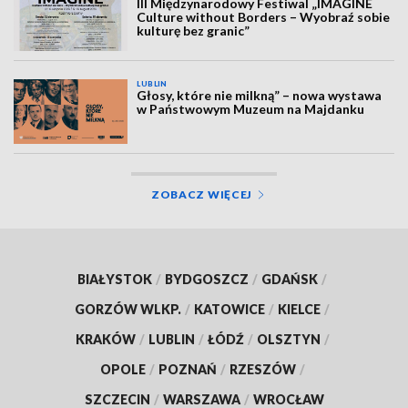
III Międzynarodowy Festiwal „IMAGINE
Culture without Borders – Wyobraź sobie
kulturę bez granic”
LUBLIN
Głosy, które nie milkną” – nowa wystawa
w Państwowym Muzeum na Majdanku
ZOBACZ WIĘCEJ
BIAŁYSTOK
/
BYDGOSZCZ
/
GDAŃSK
/
GORZÓW WLKP.
/
KATOWICE
/
KIELCE
/
KRAKÓW
/
LUBLIN
/
ŁÓDŹ
/
OLSZTYN
/
OPOLE
/
POZNAŃ
/
RZESZÓW
/
SZCZECIN
/
WARSZAWA
/
WROCŁAW