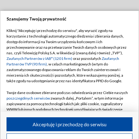
Szanujemy Twoją prywatność
Dołącz do nas:
Kliknij "Akceptuję i przechodzę do serwisu", aby wyrazić zgody na
korzystanie z technologii automatycznego śledzenia i zbierania danych,
TVP
dostęp do informacji na Twoim urządzeniu końcowym i ich
Abonament TVP
przechowywanie oraz na przetwarzanie Twoich danych osobowych przez
Regulamin TVP
nas, czyli Telewizję Polską S.A. w likwidacji (zwaną dalej również „TVP”),
Emisja w TVP
Polityka prywatności
Zaufanych Partnerów z IAB* (1201 firm)
oraz pozostałych
Zaufanych
Partnerów TVP (93 firm)
, w celach marketingowych (w tym do
Centrum informacji TVP
Moje zgody
zautomatyzowanego dopasowania reklam do Twoich zainteresowań i
mierzenia ich skuteczności) i pozostałych, które wskazujemy poniżej, a
Naziemna Telewizja Cyfrowa
Pomoc
także zgody na udostępnianie przez nas identyfikatora PPID do Google.
Sklep TVP
Biuro reklamy
Twoje dane osobowe zbierane podczas odwiedzania przez Ciebie naszych
Rada Programowa
Kontakt
poszczególnych serwisów
zwanych dalej „Portalem”, w tym informacje
zapisywane za pomocą technologii takich jak: pliki cookie, sygnalizatory
System NOS
WWW lub innych podobnych technologii umożliwiających świadczenie
dopasowanych i bezpiecznych usług, personalizację treści oraz reklam,
Informacje o nadawcy
Kanały
udostępnianie funkcji mediów społecznościowych oraz analizowanie
Akceptuję i przechodzę do serwisu
ruchu w Internecie.
Program dla prasy
©2026 Telewizja Polska S.A. w likwidacji
Biuro Reklamy
Twoje dane osobowe zbierane podczas odwiedzania przez Ciebie