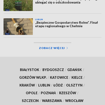
ubiegać się o odszkodowania
LUBLIN
„Bezpieczne Gospodarstwo Rolne”. Finał
etapu regionalnego w Chełmie
ZOBACZ WIĘCEJ
BIAŁYSTOK
/
BYDGOSZCZ
/
GDAŃSK
/
GORZÓW WLKP.
/
KATOWICE
/
KIELCE
/
KRAKÓW
/
LUBLIN
/
ŁÓDŹ
/
OLSZTYN
/
OPOLE
/
POZNAŃ
/
RZESZÓW
/
SZCZECIN
/
WARSZAWA
/
WROCŁAW