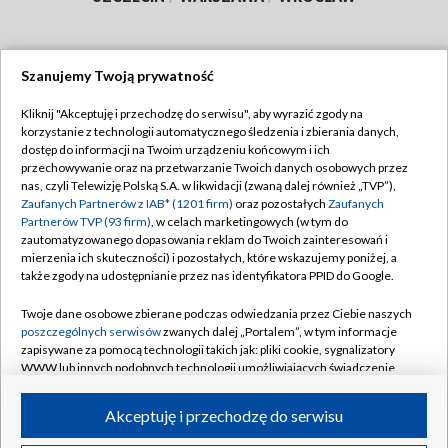
Szanujemy Twoją prywatność
Dołącz do nas:
Kliknij "Akceptuję i przechodzę do serwisu", aby wyrazić zgody na
korzystanie z technologii automatycznego śledzenia i zbierania danych,
TVP
dostęp do informacji na Twoim urządzeniu końcowym i ich
Abonament TVP
przechowywanie oraz na przetwarzanie Twoich danych osobowych przez
Regulamin TVP
nas, czyli Telewizję Polską S.A. w likwidacji (zwaną dalej również „TVP”),
Emisja w TVP
Polityka prywatności
Zaufanych Partnerów z IAB* (1201 firm)
oraz pozostałych
Zaufanych
Partnerów TVP (93 firm)
, w celach marketingowych (w tym do
Centrum informacji TVP
Moje zgody
zautomatyzowanego dopasowania reklam do Twoich zainteresowań i
mierzenia ich skuteczności) i pozostałych, które wskazujemy poniżej, a
Naziemna Telewizja Cyfrowa
Pomoc
także zgody na udostępnianie przez nas identyfikatora PPID do Google.
Sklep TVP
Biuro reklamy
Twoje dane osobowe zbierane podczas odwiedzania przez Ciebie naszych
Rada Programowa
Kontakt
poszczególnych serwisów
zwanych dalej „Portalem”, w tym informacje
zapisywane za pomocą technologii takich jak: pliki cookie, sygnalizatory
System NOS
WWW lub innych podobnych technologii umożliwiających świadczenie
dopasowanych i bezpiecznych usług, personalizację treści oraz reklam,
Informacje o nadawcy
Kanały
udostępnianie funkcji mediów społecznościowych oraz analizowanie
Akceptuję i przechodzę do serwisu
ruchu w Internecie.
Program dla prasy
©2026 Telewizja Polska S.A. w likwidacji