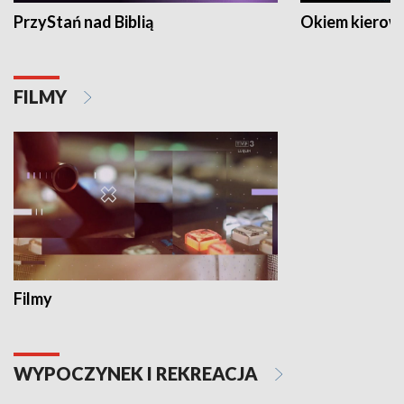
PrzyStań nad Biblią
Okiem kierow
FILMY
Filmy
WYPOCZYNEK I REKREACJA