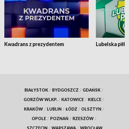
Kwadrans z prezydentem
Lubelska piłk
BIAŁYSTOK
/
BYDGOSZCZ
/
GDAŃSK
/
GORZÓW WLKP.
/
KATOWICE
/
KIELCE
/
KRAKÓW
/
LUBLIN
/
ŁÓDŹ
/
OLSZTYN
/
OPOLE
/
POZNAŃ
/
RZESZÓW
/
SZCZECIN
/
WARSZAWA
/
WROCŁAW