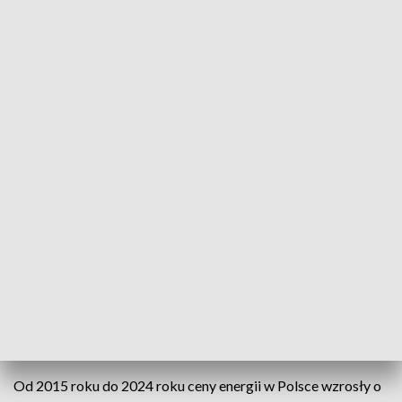
Ruszyły wnioski o bon ciepłowniczy. Gospodarstwa domowe mogą otrzymać
nawet 1750 zł
Nawet 1750 złotych - tyle wynosi bon ciepłowniczy,
czyli nowe świadczenie dla gospodarstw
domowych, które odczuwają wzrost kosztów
ogrzewania. W urzędach gmin i za pośrednictwem
chociażby portalu m-Obywatel od dziś można
składać wnioski o rządowe wsparcie.
Od 2015 roku do 2024 roku ceny energii w Polsce wzrosły o