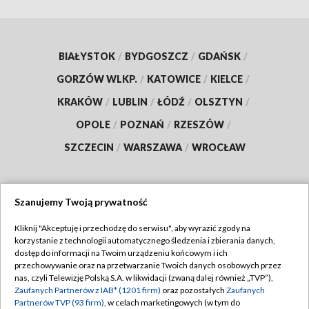
BIAŁYSTOK
/
BYDGOSZCZ
/
GDAŃSK
/
GORZÓW WLKP.
/
KATOWICE
/
KIELCE
/
KRAKÓW
/
LUBLIN
/
ŁÓDŹ
/
OLSZTYN
/
OPOLE
/
POZNAŃ
/
RZESZÓW
/
SZCZECIN
/
WARSZAWA
/
WROCŁAW
Szanujemy Twoją prywatność
Dołącz do nas:
Kliknij "Akceptuję i przechodzę do serwisu", aby wyrazić zgody na
korzystanie z technologii automatycznego śledzenia i zbierania danych,
TVP
dostęp do informacji na Twoim urządzeniu końcowym i ich
Abonament TVP
przechowywanie oraz na przetwarzanie Twoich danych osobowych przez
Regulamin TVP
nas, czyli Telewizję Polską S.A. w likwidacji (zwaną dalej również „TVP”),
Emisja w TVP
Polityka prywatności
Zaufanych Partnerów z IAB* (1201 firm)
oraz pozostałych
Zaufanych
Partnerów TVP (93 firm)
, w celach marketingowych (w tym do