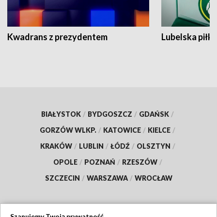
Kwadrans z prezydentem
Lubelska piłk
BIAŁYSTOK
/
BYDGOSZCZ
/
GDAŃSK
/
GORZÓW WLKP.
/
KATOWICE
/
KIELCE
/
KRAKÓW
/
LUBLIN
/
ŁÓDŹ
/
OLSZTYN
/
OPOLE
/
POZNAŃ
/
RZESZÓW
/
SZCZECIN
/
WARSZAWA
/
WROCŁAW
Szanujemy Twoją prywatność