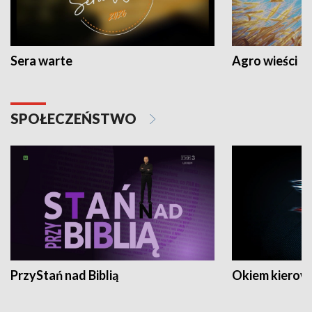
Sera warte
Agro wieści
SPOŁECZEŃSTWO
PrzyStań nad Biblią
Okiem kierow