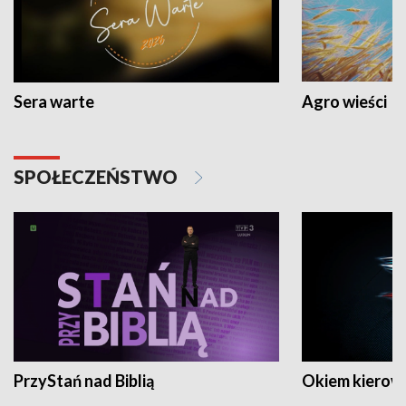
Sera warte
Agro wieści
SPOŁECZEŃSTWO
PrzyStań nad Biblią
Okiem kierow