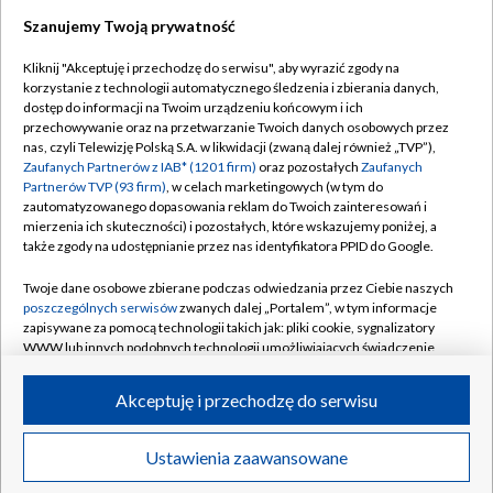
Szanujemy Twoją prywatność
Dołącz do nas:
Kliknij "Akceptuję i przechodzę do serwisu", aby wyrazić zgody na
korzystanie z technologii automatycznego śledzenia i zbierania danych,
TVP
dostęp do informacji na Twoim urządzeniu końcowym i ich
Abonament TVP
przechowywanie oraz na przetwarzanie Twoich danych osobowych przez
Regulamin TVP
nas, czyli Telewizję Polską S.A. w likwidacji (zwaną dalej również „TVP”),
Emisja w TVP
Polityka prywatności
Zaufanych Partnerów z IAB* (1201 firm)
oraz pozostałych
Zaufanych
Partnerów TVP (93 firm)
, w celach marketingowych (w tym do
Centrum informacji TVP
Moje zgody
zautomatyzowanego dopasowania reklam do Twoich zainteresowań i
mierzenia ich skuteczności) i pozostałych, które wskazujemy poniżej, a
Naziemna Telewizja Cyfrowa
Pomoc
także zgody na udostępnianie przez nas identyfikatora PPID do Google.
Sklep TVP
Biuro reklamy
Twoje dane osobowe zbierane podczas odwiedzania przez Ciebie naszych
Rada Programowa
Kontakt
poszczególnych serwisów
zwanych dalej „Portalem”, w tym informacje
zapisywane za pomocą technologii takich jak: pliki cookie, sygnalizatory
System NOS
WWW lub innych podobnych technologii umożliwiających świadczenie
dopasowanych i bezpiecznych usług, personalizację treści oraz reklam,
Informacje o nadawcy
Kanały
udostępnianie funkcji mediów społecznościowych oraz analizowanie
Akceptuję i przechodzę do serwisu
ruchu w Internecie.
Program dla prasy
©2026 Telewizja Polska S.A. w likwidacji
Biuro Reklamy
Twoje dane osobowe zbierane podczas odwiedzania przez Ciebie
Ustawienia zaawansowane
poszczególnych serwisów
na Portalu, takie jak adresy IP, identyfikatory
Ogłoszenie przetargowe
Twoich urządzeń końcowych i identyfikatory plików cookie, informacje o