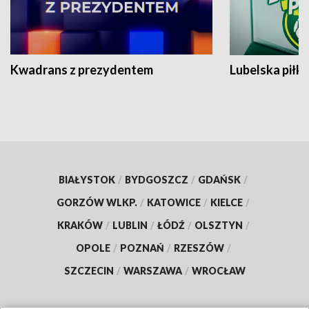
Kwadrans z prezydentem
Lubelska piłk
BIAŁYSTOK
/
BYDGOSZCZ
/
GDAŃSK
/
GORZÓW WLKP.
/
KATOWICE
/
KIELCE
/
KRAKÓW
/
LUBLIN
/
ŁÓDŹ
/
OLSZTYN
/
OPOLE
/
POZNAŃ
/
RZESZÓW
/
SZCZECIN
/
WARSZAWA
/
WROCŁAW