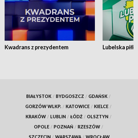
Kwadrans z prezydentem
Lubelska piłk
BIAŁYSTOK
/
BYDGOSZCZ
/
GDAŃSK
/
GORZÓW WLKP.
/
KATOWICE
/
KIELCE
/
KRAKÓW
/
LUBLIN
/
ŁÓDŹ
/
OLSZTYN
/
OPOLE
/
POZNAŃ
/
RZESZÓW
/
SZCZECIN
/
WARSZAWA
/
WROCŁAW