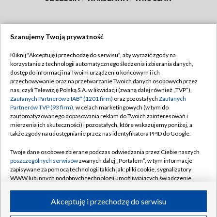
Szanujemy Twoją prywatność
Dołącz do nas:
Kliknij "Akceptuję i przechodzę do serwisu", aby wyrazić zgody na
korzystanie z technologii automatycznego śledzenia i zbierania danych,
TVP
dostęp do informacji na Twoim urządzeniu końcowym i ich
Abonament TVP
przechowywanie oraz na przetwarzanie Twoich danych osobowych przez
Regulamin TVP
nas, czyli Telewizję Polską S.A. w likwidacji (zwaną dalej również „TVP”),
Emisja w TVP
Polityka prywatności
Zaufanych Partnerów z IAB* (1201 firm)
oraz pozostałych
Zaufanych
Partnerów TVP (93 firm)
, w celach marketingowych (w tym do
Centrum informacji TVP
Moje zgody
zautomatyzowanego dopasowania reklam do Twoich zainteresowań i
mierzenia ich skuteczności) i pozostałych, które wskazujemy poniżej, a
Naziemna Telewizja Cyfrowa
Pomoc
także zgody na udostępnianie przez nas identyfikatora PPID do Google.
Sklep TVP
Biuro reklamy
Twoje dane osobowe zbierane podczas odwiedzania przez Ciebie naszych
Rada Programowa
Kontakt
poszczególnych serwisów
zwanych dalej „Portalem”, w tym informacje
zapisywane za pomocą technologii takich jak: pliki cookie, sygnalizatory
System NOS
WWW lub innych podobnych technologii umożliwiających świadczenie
dopasowanych i bezpiecznych usług, personalizację treści oraz reklam,
Informacje o nadawcy
Kanały
udostępnianie funkcji mediów społecznościowych oraz analizowanie
Akceptuję i przechodzę do serwisu
ruchu w Internecie.
Program dla prasy
©2026 Telewizja Polska S.A. w likwidacji