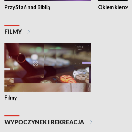
PrzyStań nad Biblią
Okiem kierow
FILMY
Filmy
WYPOCZYNEK I REKREACJA