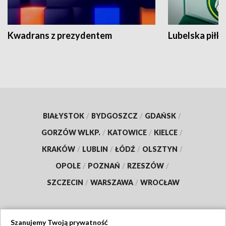
Kwadrans z prezydentem
Lubelska piłk
BIAŁYSTOK
/
BYDGOSZCZ
/
GDAŃSK
/
GORZÓW WLKP.
/
KATOWICE
/
KIELCE
/
KRAKÓW
/
LUBLIN
/
ŁÓDŹ
/
OLSZTYN
/
OPOLE
/
POZNAŃ
/
RZESZÓW
/
SZCZECIN
/
WARSZAWA
/
WROCŁAW
Szanujemy Twoją prywatność