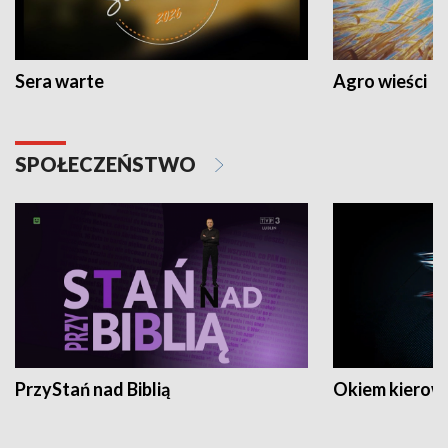
Sera warte
Agro wieści
SPOŁECZEŃSTWO
PrzyStań nad Biblią
Okiem kierow