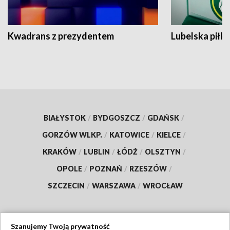
Kwadrans z prezydentem
Lubelska piłk
BIAŁYSTOK
/
BYDGOSZCZ
/
GDAŃSK
/
GORZÓW WLKP.
/
KATOWICE
/
KIELCE
/
KRAKÓW
/
LUBLIN
/
ŁÓDŹ
/
OLSZTYN
/
OPOLE
/
POZNAŃ
/
RZESZÓW
/
SZCZECIN
/
WARSZAWA
/
WROCŁAW
Szanujemy Twoją prywatność