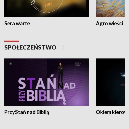
Sera warte
Agro wieści
SPOŁECZEŃSTWO
PrzyStań nad Biblią
Okiem kierow