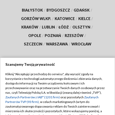
BIAŁYSTOK
/
BYDGOSZCZ
/
GDAŃSK
/
GORZÓW WLKP.
/
KATOWICE
/
KIELCE
/
KRAKÓW
/
LUBLIN
/
ŁÓDŹ
/
OLSZTYN
/
OPOLE
/
POZNAŃ
/
RZESZÓW
/
SZCZECIN
/
WARSZAWA
/
WROCŁAW
Szanujemy Twoją prywatność
Dołącz do nas:
Kliknij "Akceptuję i przechodzę do serwisu", aby wyrazić zgody na
korzystanie z technologii automatycznego śledzenia i zbierania danych,
TVP
dostęp do informacji na Twoim urządzeniu końcowym i ich
Abonament TVP
przechowywanie oraz na przetwarzanie Twoich danych osobowych przez
Regulamin TVP
nas, czyli Telewizję Polską S.A. w likwidacji (zwaną dalej również „TVP”),
Emisja w TVP
Polityka prywatności
Zaufanych Partnerów z IAB* (1201 firm)
oraz pozostałych
Zaufanych
Partnerów TVP (93 firm)
, w celach marketingowych (w tym do
Centrum informacji TVP
Moje zgody
zautomatyzowanego dopasowania reklam do Twoich zainteresowań i
mierzenia ich skuteczności) i pozostałych, które wskazujemy poniżej, a
Naziemna Telewizja Cyfrowa
Pomoc