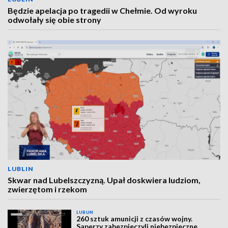
Będzie apelacja po tragedii w Chełmie. Od wyroku
odwołały się obie strony
LUBLIN
Skwar nad Lubelszczyzną. Upał doskwiera ludziom,
zwierzętom i rzekom
LUBLIN
260 sztuk amunicji z czasów wojny.
Saperzy zabezpieczyli niebezpieczne