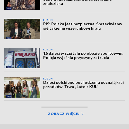
znaleziska
LUBLIN
PiS: Polska jest bezpieczna. Sprzeciwiamy
się takiemu wizerunkowi kraju
LUBLIN
16 dzieci w szpitalu po obozie sportowym.
Policja wyjaśnia przyczyny zatrucia
LUBLIN
Dzieci polskiego pochodzenia poznają kraj
przodków. Trwa „Lato z KUL”
ZOBACZ WIĘCEJ