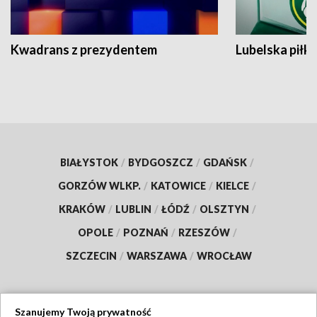
Kwadrans z prezydentem
Lubelska piłk
BIAŁYSTOK
/
BYDGOSZCZ
/
GDAŃSK
/
GORZÓW WLKP.
/
KATOWICE
/
KIELCE
/
KRAKÓW
/
LUBLIN
/
ŁÓDŹ
/
OLSZTYN
/
OPOLE
/
POZNAŃ
/
RZESZÓW
/
SZCZECIN
/
WARSZAWA
/
WROCŁAW
Szanujemy Twoją prywatność