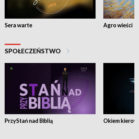
Sera warte
Agro wieści
SPOŁECZEŃSTWO
PrzyStań nad Biblią
Okiem kierow