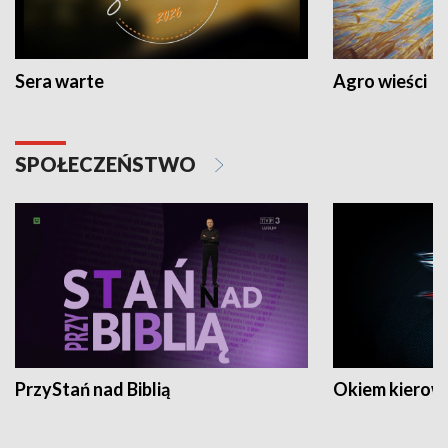
Sera warte
Agro wieści
SPOŁECZEŃSTWO
PrzyStań nad Biblią
Okiem kierow