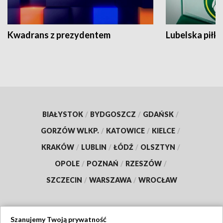
Kwadrans z prezydentem
Lubelska piłk
BIAŁYSTOK
/
BYDGOSZCZ
/
GDAŃSK
/
GORZÓW WLKP.
/
KATOWICE
/
KIELCE
/
KRAKÓW
/
LUBLIN
/
ŁÓDŹ
/
OLSZTYN
/
OPOLE
/
POZNAŃ
/
RZESZÓW
/
SZCZECIN
/
WARSZAWA
/
WROCŁAW
Szanujemy Twoją prywatność