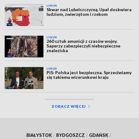
LUBLIN
Skwar nad Lubelszczyzną. Upał doskwiera
ludziom, zwierzętom i rzekom
LUBLIN
260 sztuk amunicji z czasów wojny.
Saperzy zabezpieczyli niebezpieczne
znaleziska
LUBLIN
PiS: Polska jest bezpieczna. Sprzeciwiamy
się takiemu wizerunkowi kraju
ZOBACZ WIĘCEJ
BIAŁYSTOK
/
BYDGOSZCZ
/
GDAŃSK
/