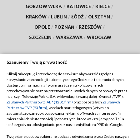
GORZÓW WLKP.
/
KATOWICE
/
KIELCE
/
KRAKÓW
/
LUBLIN
/
ŁÓDŹ
/
OLSZTYN
/
OPOLE
/
POZNAŃ
/
RZESZÓW
/
SZCZECIN
/
WARSZAWA
/
WROCŁAW
Szanujemy Twoją prywatność
Dołącz do nas:
Kliknij "Akceptuję i przechodzę do serwisu", aby wyrazić zgody na
korzystanie z technologii automatycznego śledzenia i zbierania danych,
TVP
dostęp do informacji na Twoim urządzeniu końcowym i ich
Abonament TVP
przechowywanie oraz na przetwarzanie Twoich danych osobowych przez
Regulamin TVP
nas, czyli Telewizję Polską S.A. w likwidacji (zwaną dalej również „TVP”),
Emisja w TVP
Polityka prywatności
Zaufanych Partnerów z IAB* (1201 firm)
oraz pozostałych
Zaufanych
Partnerów TVP (93 firm)
, w celach marketingowych (w tym do
Centrum informacji TVP
Moje zgody
zautomatyzowanego dopasowania reklam do Twoich zainteresowań i
mierzenia ich skuteczności) i pozostałych, które wskazujemy poniżej, a
Naziemna Telewizja Cyfrowa
Pomoc
także zgody na udostępnianie przez nas identyfikatora PPID do Google.
Sklep TVP
Biuro reklamy
Twoje dane osobowe zbierane podczas odwiedzania przez Ciebie naszych