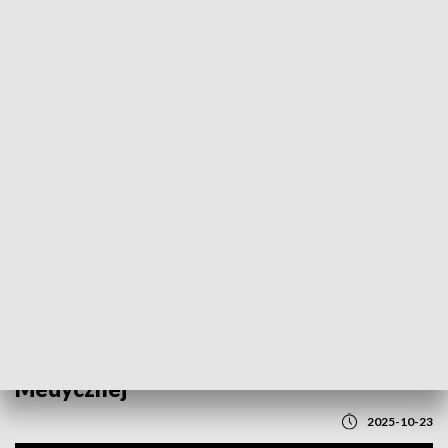
POWRÓT DO
LUBLIN
TVP REGIONY
Uniwersytet Medyczny w Lublinie
świętuje jubileusze Wydziału
Farmaceutycznego i Analityki
Medycznej
2025-10-23