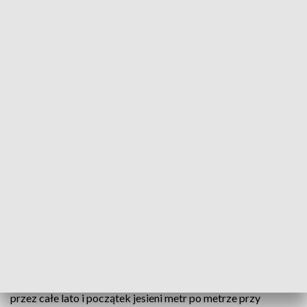
Wody Polskie sprawdziły sieć melioracyjną na Lubelszczyźnie. Powstanie
wirtualna mapa przeciw suszy i powodzi
Z powietrza badali stawy, rowy, groble. Teraz
powstanie wirtualna mapa, która pomoże w walce z
suszą czy powodzią. Wody Polskie sprawdziły sieć
melioracyjną na Lubelszczyźnie.
To była wymagająca, a momentami mozolna praca. Geodeci
przez całe lato i początek jesieni metr po metrze przy