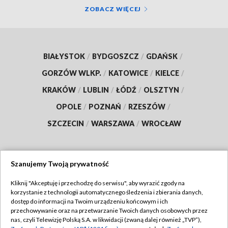
ZOBACZ WIĘCEJ
BIAŁYSTOK
/
BYDGOSZCZ
/
GDAŃSK
/
GORZÓW WLKP.
/
KATOWICE
/
KIELCE
/
KRAKÓW
/
LUBLIN
/
ŁÓDŹ
/
OLSZTYN
/
OPOLE
/
POZNAŃ
/
RZESZÓW
/
SZCZECIN
/
WARSZAWA
/
WROCŁAW
Szanujemy Twoją prywatność
Dołącz do nas:
Kliknij "Akceptuję i przechodzę do serwisu", aby wyrazić zgody na
korzystanie z technologii automatycznego śledzenia i zbierania danych,
TVP
dostęp do informacji na Twoim urządzeniu końcowym i ich
Abonament TVP
przechowywanie oraz na przetwarzanie Twoich danych osobowych przez
Regulamin TVP
nas, czyli Telewizję Polską S.A. w likwidacji (zwaną dalej również „TVP”),
Emisja w TVP