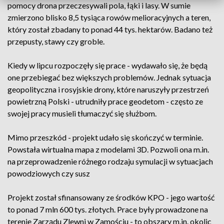
pomocy drona przeczesywali pola, łąki i lasy. W sumie
zmierzono blisko 8,5 tysiąca rowów melioracyjnych a teren,
który został zbadany to ponad 44 tys. hektarów. Badano też
przepusty, stawy czy groble.
Kiedy w lipcu rozpoczęły się prace - wydawało się, że będą
one przebiegać bez większych problemów. Jednak sytuacja
geopolityczna i rosyjskie drony, które naruszyły przestrzeń
powietrzną Polski - utrudniły prace geodetom - często ze
swojej pracy musieli tłumaczyć się służbom.
Mimo przeszkód - projekt udało się skończyć w terminie.
Powstała wirtualna mapa z modelami 3D. Pozwoli ona m.in.
na przeprowadzenie różnego rodzaju symulacji w sytuacjach
powodziowych czy susz
Projekt został sfinansowany ze środków KPO - jego wartość
to ponad 7 mln 600 tys. złotych. Prace były prowadzone na
terenie Zarządu Zlewni w Zamościu - to obszary m.in. okolic