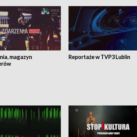
nia, magazyn
Reportaże w TVP3 Lublin
erów