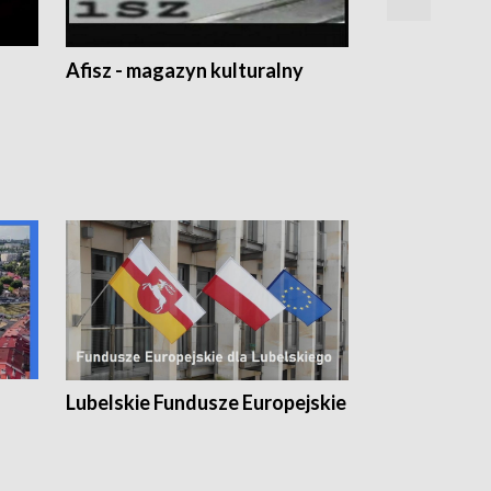
Afisz - magazyn kulturalny
Zobacz, co s
Lubelskie Fundusze Europejskie