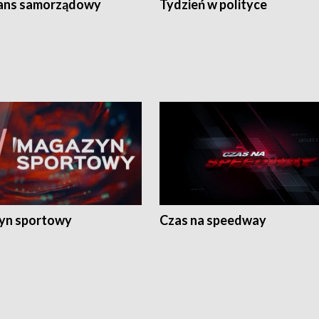
ans samorządowy
Tydzień w polityce
yn sportowy
Czas na speedway