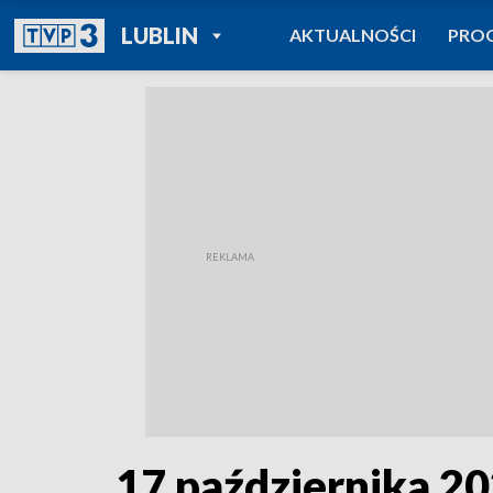
POWRÓT DO
LUBLIN
AKTUALNOŚCI
PRO
TVP REGIONY
17 października 2