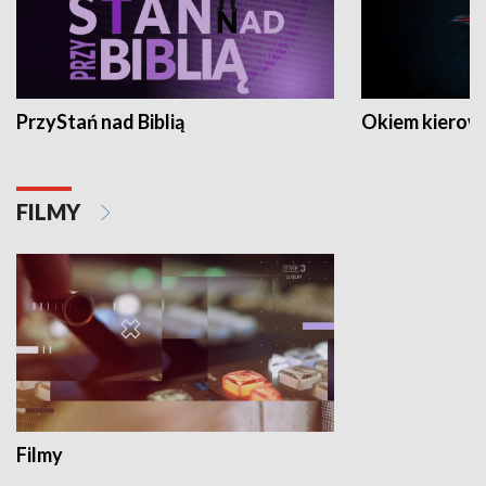
PrzyStań nad Biblią
Okiem kierow
FILMY
Filmy