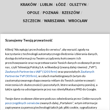
KRAKÓW
/
LUBLIN
/
ŁÓDŹ
/
OLSZTYN
/
OPOLE
/
POZNAŃ
/
RZESZÓW
/
SZCZECIN
/
WARSZAWA
/
WROCŁAW
Szanujemy Twoją prywatność
Dołącz do nas:
Kliknij "Akceptuję i przechodzę do serwisu", aby wyrazić zgody na
korzystanie z technologii automatycznego śledzenia i zbierania danych,
TVP
dostęp do informacji na Twoim urządzeniu końcowym i ich
Abonament TVP
przechowywanie oraz na przetwarzanie Twoich danych osobowych przez
Regulamin TVP
nas, czyli Telewizję Polską S.A. w likwidacji (zwaną dalej również „TVP”),
Emisja w TVP
Polityka prywatności
Zaufanych Partnerów z IAB* (1201 firm)
oraz pozostałych
Zaufanych
Partnerów TVP (93 firm)
, w celach marketingowych (w tym do
Centrum informacji TVP
Moje zgody
zautomatyzowanego dopasowania reklam do Twoich zainteresowań i
mierzenia ich skuteczności) i pozostałych, które wskazujemy poniżej, a
Naziemna Telewizja Cyfrowa
Pomoc
także zgody na udostępnianie przez nas identyfikatora PPID do Google.
Sklep TVP
Biuro reklamy
Twoje dane osobowe zbierane podczas odwiedzania przez Ciebie naszych
Rada Programowa
Kontakt
poszczególnych serwisów
zwanych dalej „Portalem”, w tym informacje
zapisywane za pomocą technologii takich jak: pliki cookie, sygnalizatory